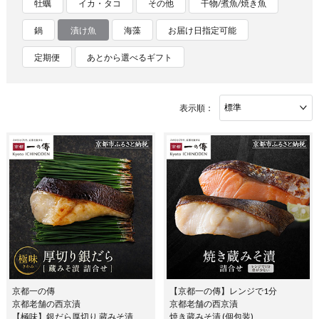
牡蠣
イカ・タコ
その他
干物/煮魚/焼き魚
鍋
漬け魚
海藻
お届け日指定可能
定期便
あとから選べるギフト
表示順：
京都一の傳
【京都一の傳】レンジで1分
京都老舗の西京漬
京都老舗の西京漬
【極味】銀だら厚切り 蔵みそ漬
焼き蔵みそ漬 (個包装)