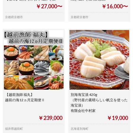
￥27,000〜
￥16,000〜
京都府京都市
京都府京都市
【越前漁師 福丸】
別海海宝漬 420g
越前の海12ヵ月定期便Ⅱ
（野付産の素晴らしい帆立を使った
海宝漬）
有限会社中村家
￥239,000
￥19,000
福井県越前町
北海道別海町