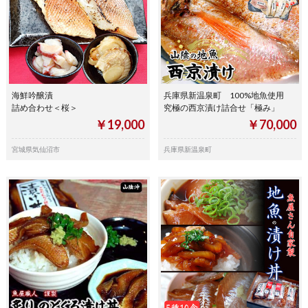
海鮮吟醸漬
兵庫県新温泉町 100%地魚使用
詰め合わせ＜桜＞
究極の西京漬け詰合せ「極み」
￥19,000
￥70,000
宮城県気仙沼市
兵庫県新温泉町