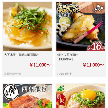
大下水産 寶鯛の鯛茶漬け
銀だら 西京漬け
【丸勝水産】
￥11,000〜
￥11,000〜
三重県南伊勢町
北海道登別市