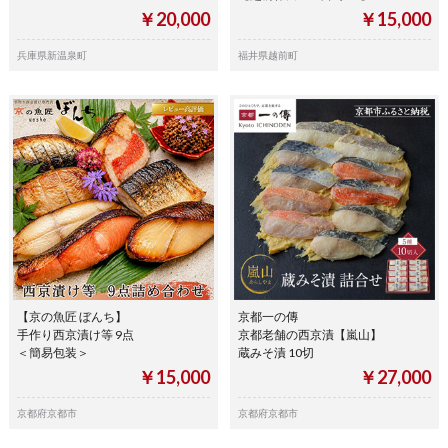
￥20,000
￥15,000
兵庫県新温泉町
福井県越前町
【京の魚匠 ぼんち】
京都一の傳
手作り西京漬け等 9点
京都老舗の西京漬【嵐山】
＜簡易包装＞
蔵みそ漬 10切
￥15,000
￥27,000
京都府京都市
京都府京都市