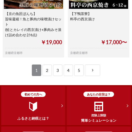
【京の魚匠ぼんち】
【下鴨茶寮】
旨味凝縮！魚と豚肉の味噌漬けセッ
料亭の西京漬け
ト
(鮭とカレイの西京漬け+豚肉みそ漬
け詰め合わせ 計8点)
￥19,000
￥17,000〜
京都府京都市
京都府京都市
1
2
3
4
5
初めての方へ
あなたの目安は？
控除上限額
ふるさと納税とは？
簡単シミュレーション