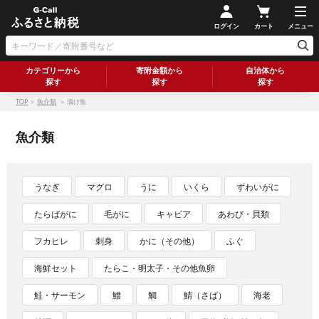
ログイン
カート
メニュー
カテゴリーから
寄附金額から
自治体から
探す
探す
探す
TOP
＞
魚介類
＞ 漬け魚
魚介類
うなぎ
マグロ
うに
いくら
ずわいがに
たらばがに
毛がに
キャビア
あわび・貝類
フカヒレ
刺身
かに（その他）
ふぐ
海鮮セット
たらこ・明太子・その他魚卵
鮭・サーモン
鱧
鯛
鯖（さば）
海老