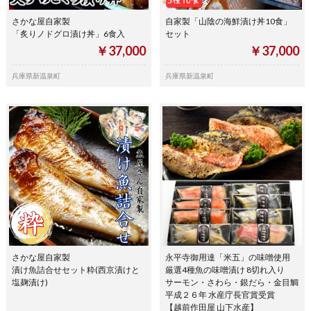
さかな屋自家製
自家製「山陰の海鮮漬け丼10食」
「炙りノドグロ漬け丼」6食入
セット
￥37,000
￥37,000
兵庫県新温泉町
兵庫県新温泉町
さかな屋自家製
永平寺御用達「米五」の味噌使用
漬け魚詰合せセット粋(西京漬けと
厳選4種魚の味噌漬け 8切れ入り
塩麹漬け)
サーモン・さわら・銀だら・金目鯛
平成２６年 水産庁長官賞受賞
【越前作田屋 山下水産】