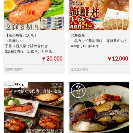
【京の魚匠 ぼんち】
北海道産
〈骨無し〉
「黒ガレイ醤油漬け」海鮮丼のもと
手作り西京漬け詰め合わせ
480g（120g×4P）
2魚種8切れ（上銀さけと赤魚）
￥20,000
￥12,000
京都府京都市
北海道別海町