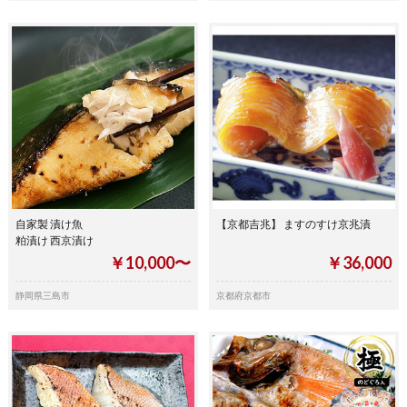
自家製 漬け魚
【京都吉兆】 ますのすけ京兆漬
粕漬け 西京漬け
￥10,000〜
￥36,000
静岡県三島市
京都府京都市