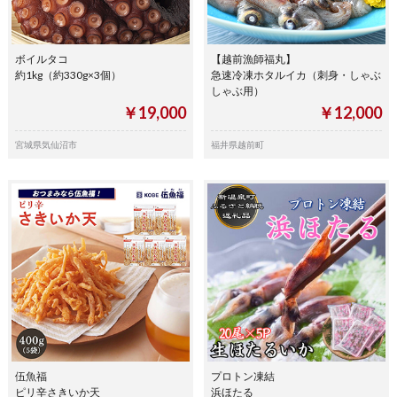
ボイルタコ
【越前漁師福丸】
約1kg（約330g×3個）
急速冷凍ホタルイカ（刺身・しゃぶ
しゃぶ用）
￥19,000
￥12,000
宮城県気仙沼市
福井県越前町
伍魚福
プロトン凍結
ピリ辛さきいか天
浜ほたる