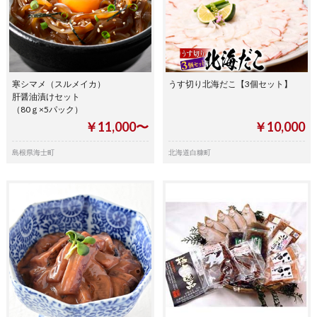
寒シマメ（スルメイカ）
うす切り北海だこ【3個セット】
肝醤油漬けセット
（80ｇ×5パック）
￥11,000〜
￥10,000
島根県海士町
北海道白糠町