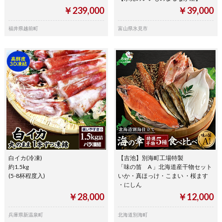
￥239,000
￥39,000
福井県越前町
富山県氷見市
白イカ(冷凍)
【吉池】別海町工場特製
約1.5kg
「味の笛 A 」北海道産干物セット
(5-8杯程度入)
いか・真ほっけ・こまい ・桜ます
・にしん
￥28,000
￥12,000
兵庫県新温泉町
北海道別海町