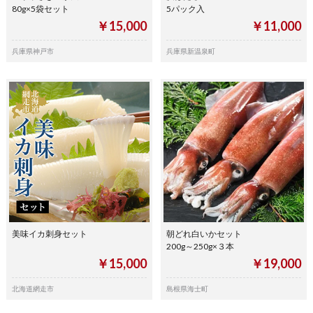
80g×5袋セット
5パック入
￥15,000
￥11,000
兵庫県神戸市
兵庫県新温泉町
美味イカ刺身セット
朝どれ白いかセット
200g～250g×３本
￥15,000
￥19,000
北海道網走市
島根県海士町