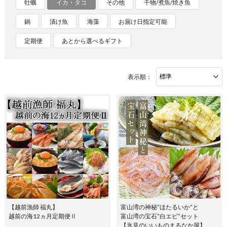
牡蠣
イカ・タコ
その他
干物/煮魚/焼き魚
鍋
漬け魚
海藻
お届け日指定可能
定期便
あとから選べるギフト
表示順：
【越前漁師 福丸】
富山湾の神秘”ほたるいか”と
越前の海12ヵ月定期便Ⅱ
富山湾の宝石”白エビ”セット
【氷見のいいものまるなか屋】