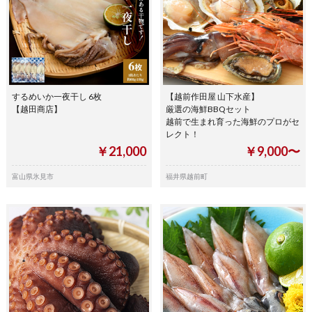
するめいか一夜干し 6枚
【越前作田屋 山下水産】
【越田商店】
厳選の海鮮BBQセット
越前で生まれ育った海鮮のプロがセ
レクト！
￥21,000
￥9,000〜
富山県氷見市
福井県越前町