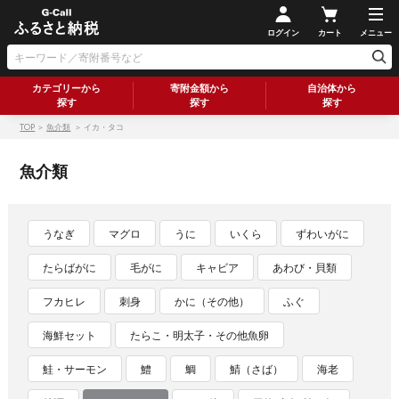
ログイン
カート
メニュー
カテゴリーから
寄附金額から
自治体から
探す
探す
探す
TOP
＞
魚介類
＞ イカ・タコ
魚介類
うなぎ
マグロ
うに
いくら
ずわいがに
たらばがに
毛がに
キャビア
あわび・貝類
フカヒレ
刺身
かに（その他）
ふぐ
海鮮セット
たらこ・明太子・その他魚卵
鮭・サーモン
鱧
鯛
鯖（さば）
海老