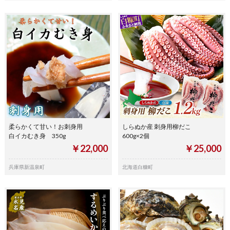
柔らかくて甘い！お刺身用
しらぬか産 刺身用柳だこ
白イカむき身 350g
600g×2個
￥22,000
￥25,000
兵庫県新温泉町
北海道白糠町