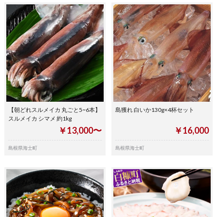
【朝どれスルメイカ 丸ごと5~6本】
島獲れ 白いか130g×4杯セット
スルメイカ シマメ 約1kg
￥13,000〜
￥16,000
島根県海士町
島根県海士町