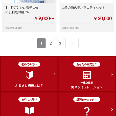
【小野万】いか塩辛 1kg
山陰の海の幸バラエティセット
≪冷凍便お届け≫
￥9,000〜
￥30,000
宮城県気仙沼市
兵庫県新温泉町
1
2
3
初めての方へ
あなたの目安は？
控除上限額
ふるさと納税とは？
簡単シミュレーション
無料でお届け
疑問をチェック！