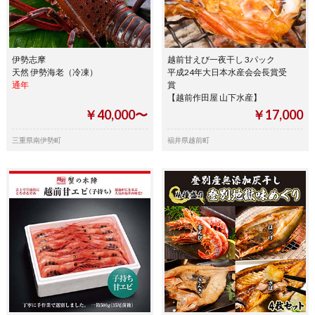
伊勢志摩
越前甘えび一夜干し 3パック
天然 伊勢海老（冷凍）
平成24年大日本水産会会長賞受
通年
賞
【越前作田屋 山下水産】
￥40,000〜
￥17,000
三重県南伊勢町
福井県越前町