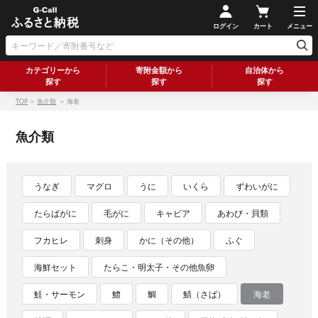
ログイン
カート
メニュー
カテゴリーから
寄附金額から
自治体から
探す
探す
探す
TOP
＞
魚介類
＞ 海老
魚介類
うなぎ
マグロ
うに
いくら
ずわいがに
たらばがに
毛がに
キャビア
あわび・貝類
フカヒレ
刺身
かに（その他）
ふぐ
海鮮セット
たらこ・明太子・その他魚卵
鮭・サーモン
鱧
鯛
鯖（さば）
海老