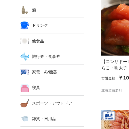
酒
ドリンク
他食品
旅行券・食事券
【コンサドー
らこ・明太子
家電・AV機器
￥10
寄附金額
寝具
北海道白老町
スポーツ・アウトドア
雑貨・日用品