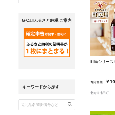
宮城県
気仙沼市
家具
G-Callふるさと納税 ご案内
山形県
東根市
南陽市
三川町
定期便
茨城県
下妻市
栃木県
大田原市
鹿沼市
千葉県
九十九里町
町民シリーズ
埼玉県
北本市
￥10
寄附金額
キーワードから探す
神奈川県
鎌倉市
横浜市
北海道池田町
新潟県
南魚沼市
富山県
魚津市
氷見市