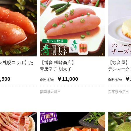
レ札幌コラボ】た
【博多 楢崎商店】
【観音屋】
青唐辛子 明太子
デンマーク
,500
￥11,000
￥1
寄附金額
寄附金額
福岡県大川市
兵庫県神戸市