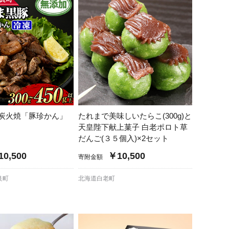
炭火焼「豚珍かん」
たれまで美味しいたらこ(300g)と
天皇陛下献上菓子 白老ポロト草
だんご(３５個入)×2セット
0,500
￥10,500
寄附金額
良町
北海道白老町