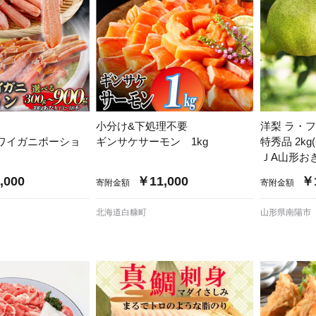
小分け&下処理不要
洋梨 ラ・
ワイガニポーショ
ギンサケサーモン 1kg
特秀品 2kg
ＪA山形お
,000
￥11,000
￥1
寄附金額
寄附金額
北海道白糠町
山形県南陽市