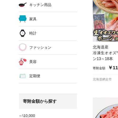
キッチン用品
家具
時計
北海道産
ファッション
冷凍生オオズ
ン13～18本
美容
￥11
寄附金額
定期便
北海道網走市
寄附金額から探す
～\10,000