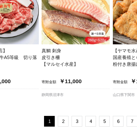
店】
真鯛 刺身
【ヤマモ水
牛A5等級 切り落
皮引き柵
国産養殖と
【マルセイ水産】
粉付き唐揚
,000
￥11,000
￥1
寄附金額
寄附金額
静岡県沼津市
山口県下関市
1
2
3
4
5
6
7