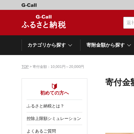
カテゴリから探す
寄附金額から探す
TOP
> 寄付金額：10,001円～20,000円
カテゴリーから探す
寄附金額から探す
自治体から探す
特集
寄付金額
肉類（牛）
～\10,000
初めての方へ
網走市
池田町
石狩市
白老町
白糠町
弟子屈
北海道
ふるさと納税とは？
くだもの
\40,001～50,000
登別市
平取町
広尾町
紋別市
別海町
利尻富
控除上限額シミュレーション
ドリンク
\500,001～1,000,000
岩手県
雫石町
よくあるご質問
寝具