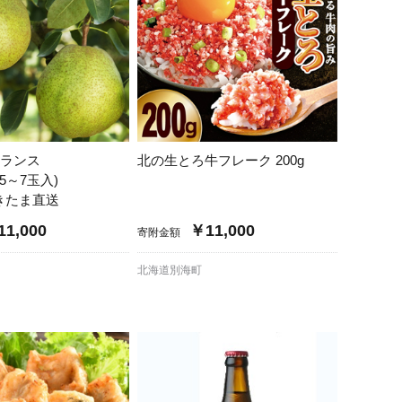
フランス
北の生とろ牛フレーク 200g
(5～7玉入)
きたま直送
1,000
￥11,000
寄附金額
北海道別海町