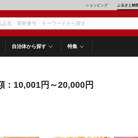
ショッピング
ふるさと納
自治体から探す
特集
：10,001円～20,000円
肉類（鶏・豚・他）
\10,001～20,000
魚介類
\20,001～30,000
市川三郷町
笛吹市
和歌
山梨県
町
富士河口湖町
スイーツ
\50,001～100,000
野菜
\100,001～200,000
岡
士町
熱海市
伊豆市
御殿場市
静岡県
他食品
\1,000,001～5,000,000
旅行券・食事券
\5,000,001～10,000,000
沼津市
袋井市
三島市
島
スポーツ・アウトドア
雑貨・日用品