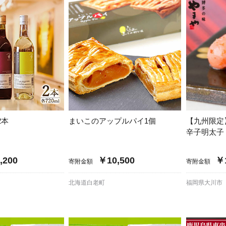
大府市
春日井市
名古屋市
山
愛知県
時計
ファッション
高
岐阜県
関市
山県市
福
三重県
多気町
南伊勢町
熊
石川県
津幡町
大
2本
まいこのアップルパイ1個
【九州限定
福井県
越前町
辛子明太子
宮
滋賀県
近江八幡市
高島市
,200
￥10,500
￥1
寄附金額
寄附金額
鹿児
京都府
亀岡市
京都市
北海道白老町
福岡県大川市
沖
大阪府
堺市
大東市