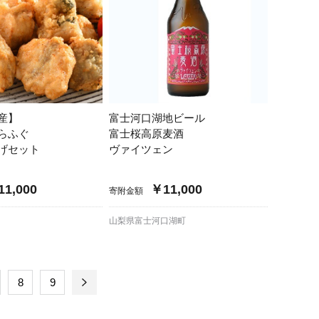
産】
富士河口湖地ビール
らふぐ
富士桜高原麦酒
げセット
ヴァイツェン
1,000
￥11,000
寄附金額
山梨県富士河口湖町
8
9