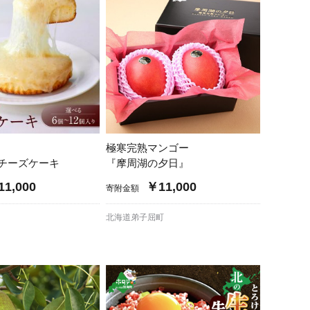
極寒完熟マンゴー
チーズケーキ
『摩周湖の夕日』
1,000
￥11,000
寄附金額
北海道弟子屈町