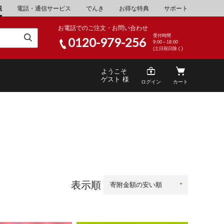
税
電話・通信サービス
でんき
お得な特典
サポート
お電話でのご注文・お問い合わせ
受付時間
0120-979-256
9:00～18:00
(土日祝日除く)
ようこそ
ゲスト 様
ログイン
カート
米
\30,001～40,000
山県
湯浅町
酒
\200,001～500,000
山県
笠岡市
表示順
家電・AV機器
\10,000,001～
根県
海士町
キッチン用品