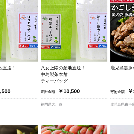
加西市
神戸市
宍粟市
兵庫県
新温泉町
地直送！
八女上陽の産地直送！
鹿児島黒豚
中島製茶本舗
ティーバッグ
,500
￥10,500
￥1
寄附金額
寄附金額
福岡県大川市
鹿児島県東串