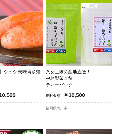
口県
岩国市
下関市
美容
知県
芸西村
岡県
大川市
本県
高森町
分県
玖珠町
】やまや 美味博多織
八女上陽の産地直送！
中島製茶本舗
崎県
延岡市
都城市
ティーバッグ
0,500
￥10,500
寄附金額
島県
東串良町
福岡県大川市
縄県
恩納村