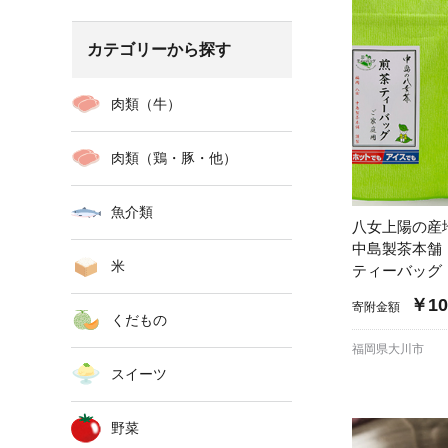
カテゴリーから探す
肉類（牛）
肉類（鶏・豚・他）
魚介類
八女上陽の産
中島製茶本舗
米
ティーバッグ
￥10
寄附金額
くだもの
福岡県大川市
スイーツ
野菜