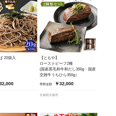
 20袋入
【ともや】
ローストビーフ2種
(国産黒毛和牛和だし350g・国産
交雑牛うちひら350g）
2,000
￥32,000
寄附金額
京都府京都市