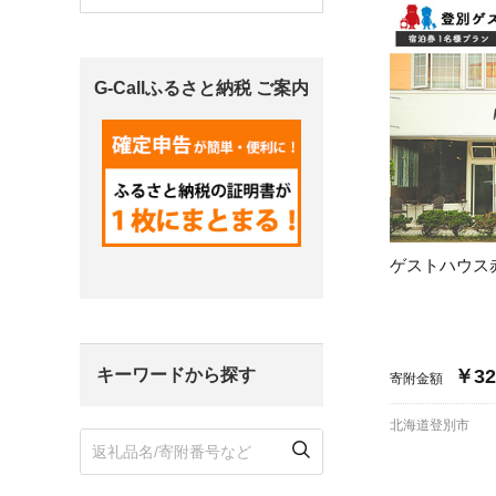
宮城県
気仙沼市
家具
G-Callふるさと納税 ご案内
山形県
東根市
南陽市
三川町
定期便
茨城県
下妻市
栃木県
大田原市
鹿沼市
千葉県
九十九里町
ゲストハウス
埼玉県
北本市
キーワードから探す
￥32
神奈川県
鎌倉市
横浜市
寄附金額
北海道登別市
新潟県
南魚沼市
富山県
魚津市
氷見市