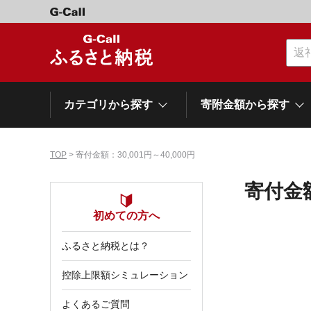
カテゴリから探す
寄附金額から探す
TOP
> 寄付金額：30,001円～40,000円
カテゴリーから探す
寄附金額から探す
自治体から探す
特集
寄付金額
肉類（牛）
～\10,000
初めての方へ
網走市
池田町
石狩市
白老町
白糠町
弟子屈
北海道
ふるさと納税とは？
くだもの
\40,001～50,000
登別市
平取町
広尾町
紋別市
別海町
利尻富
控除上限額シミュレーション
ドリンク
\500,001～1,000,000
岩手県
雫石町
よくあるご質問
寝具