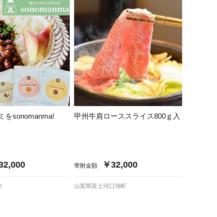
口県
岩国市
下関市
美容
知県
芸西村
岡県
大川市
本県
高森町
分県
玖珠町
sonomanma!
甲州牛肩ローススライス800ｇ入
崎県
延岡市
都城市
島県
東串良町
2,000
￥32,000
寄附金額
縄県
恩納村
市
山梨県富士河口湖町