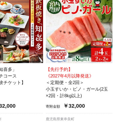
知喜多」
【先行予約】
チコース
《2027年4月以降発送》
験チケット】
＜定期便・全2回＞
小玉すいか・ピノ・ガール(2玉
×2回・計8kg以上)
2,000
￥32,000
寄附金額
市
鹿児島県東串良町