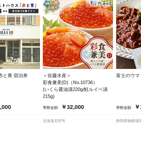
大府市
春日井市
名古屋市
山
愛知県
時計
ファッション
高
岐阜県
関市
山県市
福
三重県
多気町
南伊勢町
熊
石川県
津幡町
大
赤と青 宿泊券
＜佐藤水産＞
富士のウマミを
福井県
越前町
彩食兼美(D)（No.10736）
宮
(いくら醤油漬220g/鮭ルイベ漬
滋賀県
近江八幡市
高島市
215g)
鹿児
,000
￥32,000
￥3
寄附金額
寄附金額
京都府
亀岡市
京都市
沖
北海道石狩市
静岡県御殿場
大阪府
堺市
大東市