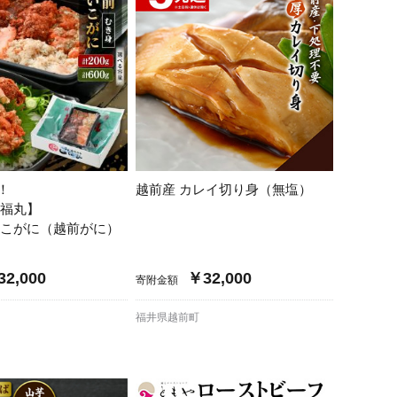
！
越前産 カレイ切り身（無塩）
 福丸】
いこがに（越前がに）
2,000
￥32,000
寄附金額
福井県越前町