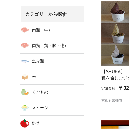
カテゴリーから探す
肉類（牛）
肉類（鶏・豚・他）
魚介類
【SHUKA】
米
種を愉しむジ
￥32
寄附金額
くだもの
京都府京都市
スイーツ
野菜