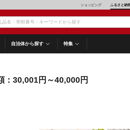
ショッピング
ふるさと納
自治体から探す
特集
：30,001円～40,000円
肉類（鶏・豚・他）
\10,001～20,000
魚介類
\20,001～30,000
市川三郷町
笛吹市
和歌
山梨県
町
富士河口湖町
スイーツ
\50,001～100,000
野菜
\100,001～200,000
岡
士町
熱海市
伊豆市
御殿場市
静岡県
他食品
\1,000,001～5,000,000
旅行券・食事券
\5,000,001～10,000,000
沼津市
袋井市
三島市
島
スポーツ・アウトドア
雑貨・日用品