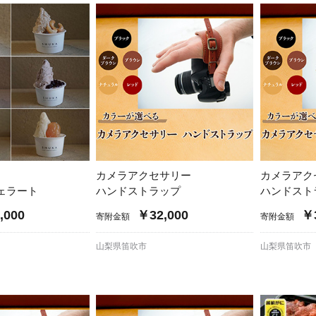
加西市
神戸市
宍粟市
兵庫県
新温泉町
カメラアクセサリー
カメラア
ェラート
ハンドストラップ
ハンドスト
,000
￥32,000
￥3
寄附金額
寄附金額
山梨県笛吹市
山梨県笛吹市