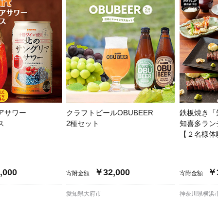
アサワー
クラフトビールOBUBEER
鉄板焼き「
ス
2種セット
知喜多ラン
【２名様体
,000
￥32,000
￥3
寄附金額
寄附金額
愛知県大府市
神奈川県横浜