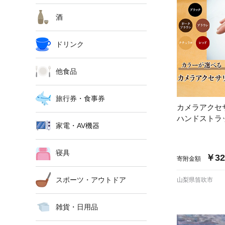
酒
ドリンク
他食品
旅行券・食事券
カメラアク
ハンドストラ
家電・AV機器
寝具
￥32
寄附金額
スポーツ・アウトドア
山梨県笛吹市
雑貨・日用品