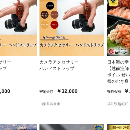
セサリー
カメラアクセサリー
日本海の幸
ップ
ハンドストラップ
【越前漁師
ボイル せ
蟹のむき身
,000
￥32,000
￥3
寄附金額
寄附金額
山梨県笛吹市
福井県越前町