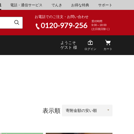
税
電話・通信サービス
でんき
お得な特典
サポート
お電話でのご注文・お問い合わせ
受付時間
0120-979-256
9:00～18:00
(土日祝日除く)
ようこそ
ゲスト 様
ログイン
カート
米
\30,001～40,000
山県
湯浅町
酒
\200,001～500,000
山県
笠岡市
表示順
家電・AV機器
\10,000,001～
根県
海士町
キッチン用品