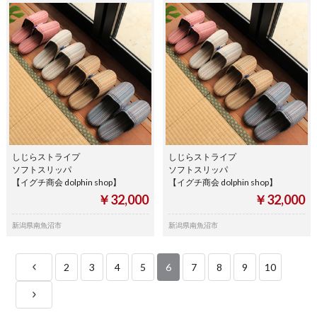
しじらストライプ
しじらストライプ
ソフトスリッパ
ソフトスリッパ
【イグチ商会 dolphin shop】
【イグチ商会 dolphin shop】
￥32,000
￥32,000
新潟県南魚沼市
新潟県南魚沼市
2
3
4
5
6
7
8
9
10