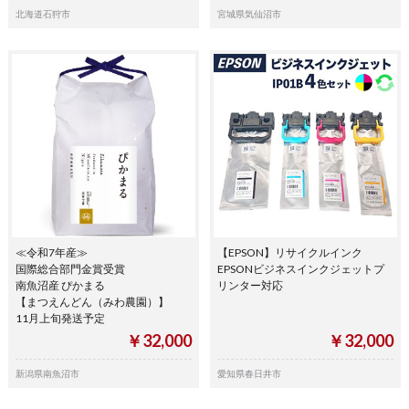
北海道石狩市
宮城県気仙沼市
≪令和7年産≫
【EPSON】リサイクルインク
国際総合部門金賞受賞
EPSONビジネスインクジェットプ
南魚沼産 ぴかまる
リンター対応
【まつえんどん（みわ農園）】
11月上旬発送予定
￥32,000
￥32,000
新潟県南魚沼市
愛知県春日井市