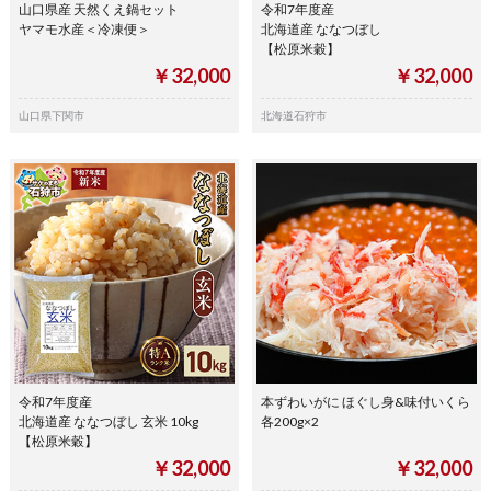
山口県産 天然くえ鍋セット
令和7年度産
ヤマモ水産＜冷凍便＞
北海道産 ななつぼし
【松原米穀】
￥32,000
￥32,000
山口県下関市
北海道石狩市
令和7年度産
本ずわいがに ほぐし身&味付いくら
北海道産 ななつぼし 玄米 10kg
各200g×2
【松原米穀】
￥32,000
￥32,000