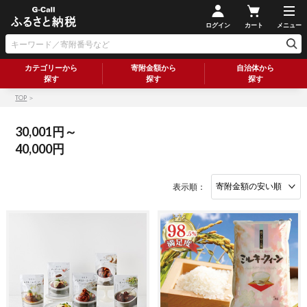
ログイン
カート
メニュー
カテゴリーから
寄附金額から
自治体から
探す
探す
探す
TOP
＞
30,001円～
40,000円
表示順：