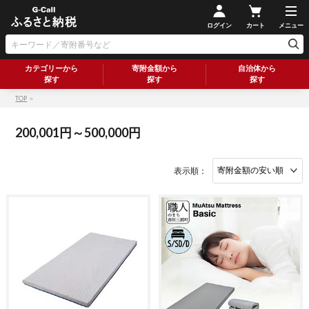
ログイン
カート
メニュー
カテゴリーから
寄附金額から
自治体から
探す
探す
探す
TOP
＞
200,001円～500,000円
表示順：