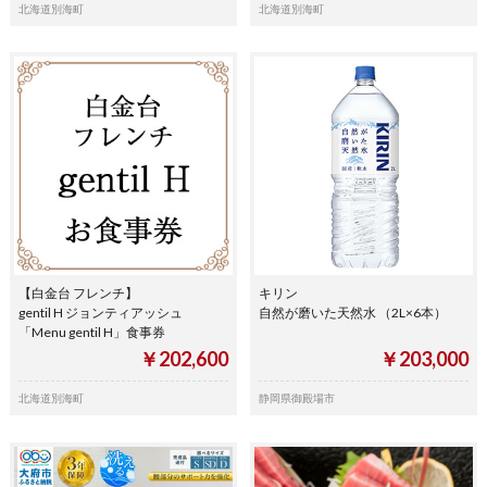
北海道別海町
北海道別海町
【白金台 フレンチ】
キリン
gentil H ジョンティアッシュ
自然が磨いた天然水 （2L×6本）
「Menu gentil H」食事券
￥202,600
￥203,000
北海道別海町
静岡県御殿場市