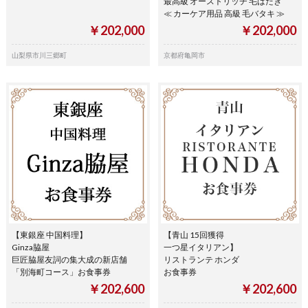
最高級 オーストリッチ 毛ばたき
≪ カーケア用品 高級 毛バタキ ≫
￥202,000
￥202,000
山梨県市川三郷町
京都府亀岡市
【東銀座 中国料理】
【青山 15回獲得
Ginza脇屋
一つ星イタリアン】
巨匠脇屋友詞の集大成の新店舗
リストランテ ホンダ
「別海町コース」お食事券
お食事券
￥202,600
￥202,600