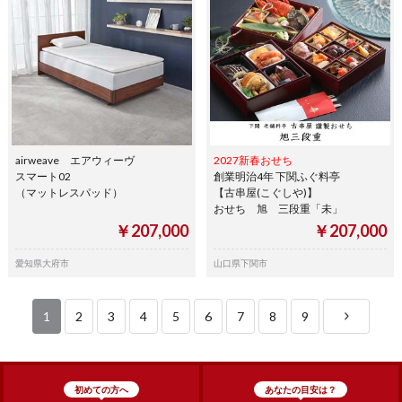
airweave エアウィーヴ
2027新春おせち
スマート02
創業明治4年 下関ふぐ料亭
（マットレスパッド）
【古串屋(こぐしや)】
おせち 旭 三段重「未」
￥207,000
￥207,000
愛知県大府市
山口県下関市
1
2
3
4
5
6
7
8
9
初めての方へ
あなたの目安は？