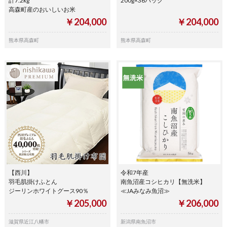
計7.2kg
200g×36パック
高森町産のおいしいお米
￥204,000
￥204,000
熊本県高森町
熊本県高森町
【西川】
令和7年産
羽毛肌掛けふとん
南魚沼産コシヒカリ【無洗米】
ジーリンホワイトグース90％
≪JAみなみ魚沼≫
￥205,000
￥206,000
滋賀県近江八幡市
新潟県南魚沼市