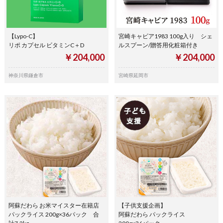
【Lypo-C】
宮崎キャビア1983 100g入り シェ
リポ カプセル ビタミンC＋D
ルスプーン/贈答用化粧箱付き
￥204,000
￥204,000
神奈川県鎌倉市
宮崎県延岡市
阿蘇だわら お米マイスター在籍店
【子供支援企画】
パックライス 200g×36パック 合
阿蘇だわら パックライス