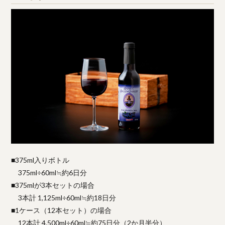
■375ml入りボトル
375ml÷60ml≒約6日分
■375mlが3本セットの場合
3本計 1,125ml÷60ml≒約18日分
■1ケース（12本セット）の場合
12本計 4,500ml÷60ml≒約75日分（2か月半分）