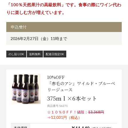
「100％天然果汁の高級飲料」です。食事の際にワイン代わ
りに楽しむ方が増えています。
申込受付
2026年2月27日（金）11時まで
のし貼りOK
送料無料
配達日指定OK
10%OFF
「赤毛のアン」ワイルド・ブルーベ
リージュース
375ｍｌ×6本セット
商品番号 56271
☆１０％ＯＦＦ！
値段：
13,368円
⇒
12,031円（税込）
￥11,140
本体価格