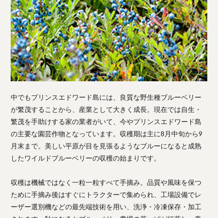
中でもプリンスエドワード島には、良質な野生種ブルーベリー
が繁茂することから、産業として大きく成長。現在では自生・
繁茂を手助けする家の業者がいて、今やプリンスエドワード島
の主要な園芸作物となっています。収穫期は主に8月中旬から9
月末まで。美しい平原が目を見張るようなブルーになると成熟
したワイルドブルーベリーの収穫の始まりです。
収穫は機械ではなく一粒一粒すべて手摘み。品質や風味を保つ
ために手摘み後はすぐにトラクターで集められ、工場設備でレ
ーザー選別機などの最先端技術を用い、洗浄・冷凍保存・加工