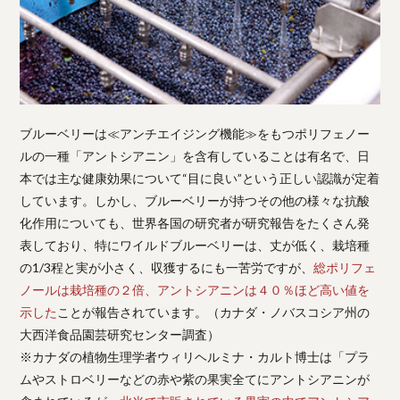
ブルーベリーは≪アンチエイジング機能≫をもつポリフェノー
ルの一種「アントシアニン」を含有していることは有名で、日
本では主な健康効果について“目に良い”という正しい認識が定着
しています。しかし、ブルーベリーが持つその他の様々な抗酸
化作用についても、世界各国の研究者が研究報告をたくさん発
表しており、特にワイルドブルーベリーは、丈が低く、栽培種
の1/3程と実が小さく、収獲するにも一苦労ですが、
総ポリフェ
ノールは栽培種の２倍、アントシアニンは４０％ほど高い値を
示した
ことが報告されています。（カナダ・ノバスコシア州の
大西洋食品園芸研究センター調査）
※カナダの植物生理学者ウィリヘルミナ・カルト博士は「プラ
ムやストロベリーなどの赤や紫の果実全てにアントシアニンが