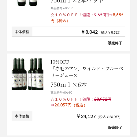
商品番号 60689
☆１０％ＯＦＦ！
値段：
9,650円
⇒
8,685
円（税込）
￥8,042
本体価格
（税込￥8,685）
販売終了
10%OFF
「赤毛のアン」ワイルド・ブルーベ
リージュース
750ｍｌ×6本
商品番号 60690
☆１０％ＯＦＦ！
値段：
28,952円
⇒
26,057円（税込）
￥24,127
本体価格
（税込￥26,057）
販売終了