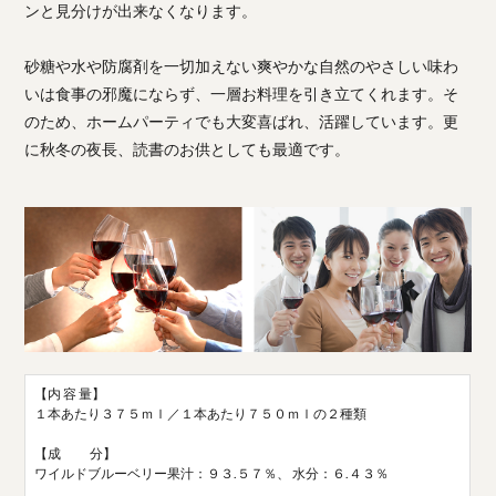
ンと見分けが出来なくなります。
砂糖や水や防腐剤を一切加えない爽やかな自然のやさしい味わ
いは食事の邪魔にならず、一層お料理を引き立てくれます。そ
のため、ホームパーティでも大変喜ばれ、活躍しています。更
に秋冬の夜長、読書のお供としても最適です。
【内 容 量】
１本あたり３７５ｍｌ／１本あたり７５０ｍｌの２種類
【成 分】
ワイルドブルーベリー果汁：９３.５７％、 水分：６.４３％