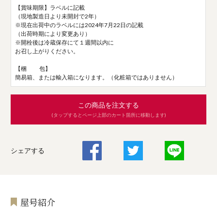
【賞味期限】ラベルに記載
（現地製造日より未開封で2年）
※現在出荷中のラベルには2024年7月22日の記載
（出荷時期により変更あり）
※開栓後は冷蔵保存にて１週間以内に
お召し上がりください。
【梱 包】
簡易箱、または輸入箱になります。（化粧箱ではありません）
この商品を注文する
(タップするとページ上部のカート箇所に移動します)
シェアする
屋号紹介