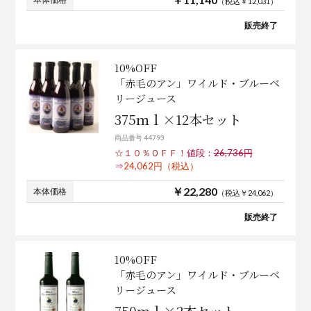
（税込￥12,031）
販売終了
10%OFF
「赤毛のアン」ワイルド・ブルーベ
リージュース
375ｍｌ×12本セット
商品番号 44793
☆１０％ＯＦＦ！
値段：
26,736円
⇒
24,062円（税込）
￥22,280
本体価格
（税込￥24,062）
販売終了
10%OFF
「赤毛のアン」ワイルド・ブルーベ
リージュース
750ｍｌ×2本セット