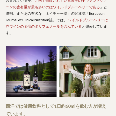
含まれているが、
北米で市販されている果実の中でアントシア
ニンの含有量が最も多いのはワイルドブルーベリーである
」と
説明。またあの有名な「ネイチャー誌」の関連誌『European
Journal of Clinical Nutrition誌』では、
ワイルドブルーベリーは
赤ワインの８倍のポリフェノールを含んでいる
と発表していま
す。
西洋では健康飲料として1日約60mlを飲む方が増え
ています。