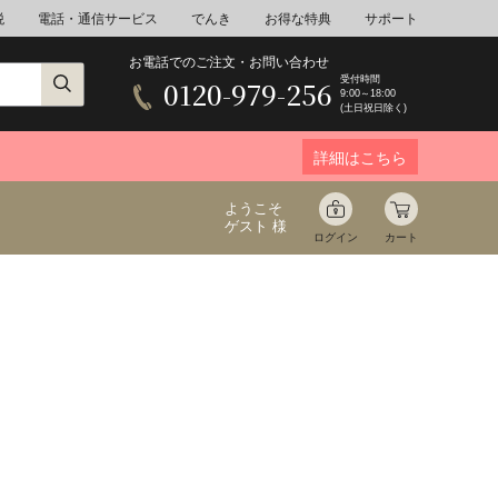
税
電話・通信サービス
でんき
お得な特典
サポート
お電話でのご注文・お問い合わせ
受付時間
0120-979-256
9:00～18:00
(土日祝日除く)
詳細はこちら
ようこそ
ゲスト 様
ログイン
カート
ア
野菜
花束ギフト
ゆ
ミネラルウォーター
音楽