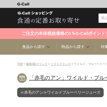
ご注文の本体税抜価格の1％G-Callポイ
食品から探す
物品から探す
特
食品から探す
物品から探す
特集・セール情報
TOP
>
珈琲/茶/ドリンク
>
ソフトドリンク
> ワイルド・ブルーベリー
「赤毛のアン」ワイルド・ブル
くだもの
趣味・雑貨
お米
芸能・
≪赤毛のアン≫ワイルドブルーベリージュース
洋菓子
キッチン用品
和菓子
ファッ