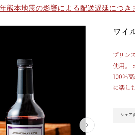
/ドリンク
ベビー
調味料
伝統工芸
乳製品/
事務用品
8年熊本地震の影響による配送遅延につき
材
関連
ギフト
豊洲お取
ワイ
プリン
使用。
100％
に楽し
シェア