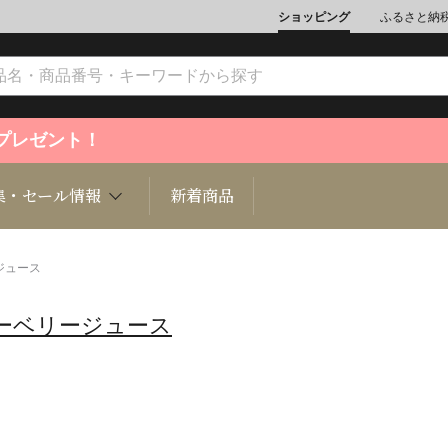
ショッピング
ふるさと納
ントプレゼント！
集・セール情報
新着商品
ジュース
ーベリージュース
文化
魚介類
ジュエリー
肉類
インテリ
ション
総菜
定期購読雑誌
麺類/つ
書籍