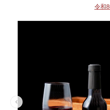
お酒
家電
珈琲/茶
キッズ
令和
鍋
健康/美容
旬の食
ペット
産地検索