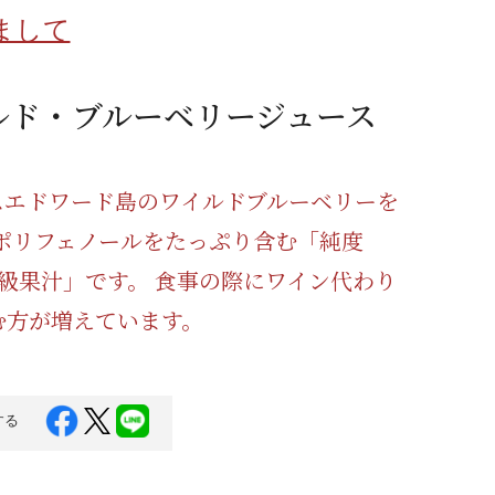
蜂蜜
パン
防災関連
まして
り寄せ
健康/美容
ルド・ブルーベリージュース
スエドワード島のワイルドブルーベリーを
 ポリフェノールをたっぷり含む「純度
高級果汁」です。 食事の際にワイン代わり
む方が増えています。
する