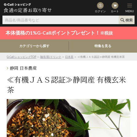
ログイン
カート
MENU
本体価格の1%G-Callポイントプレゼント！
※税抜
カテゴリーから探す
特集を見る
G-CallショッピングTOP
＞
珈琲/茶/ドリンク
＞
日本茶
＞ ≪有機ＪＡＳ認証≫静岡産 有機玄米茶
静岡 日本農産
≪有機ＪＡＳ認証≫静岡産 有機玄米
茶