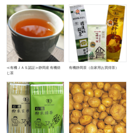
≪有機ＪＡＳ認証≫静岡産 有機焙
有機静岡茶（自家用お買得茶）
じ茶