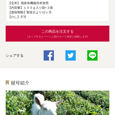
【玄米】 国産有機栽培米使用
【内容量】１００ｇ入り袋×３袋
【賞味期限】製造日より12ヶ月
【のし】不可
この商品を注文する
(タップするとページ上部のカート箇所に移動します)
シェアする
屋号紹介