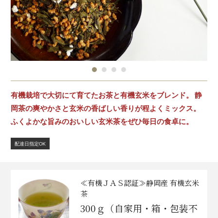
有機栽培で大切にて育てたお茶と有機玄米をブレンド。 静
岡茶の爽やかさと玄米の香ばしい香りが程よくミックス。
ふくよかな旨みのおいしい玄米茶をぜひ毎日の食卓に。
配達日指定OK
≪有機ＪＡＳ認証≫静岡産 有機玄米
茶
300ｇ（自家用・箱・包装不