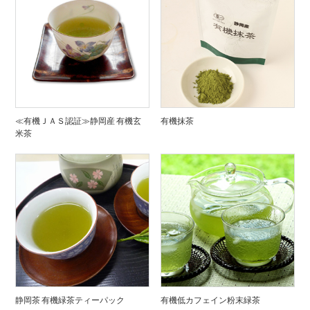
≪有機ＪＡＳ認証≫静岡産 有機玄
有機抹茶
米茶
静岡茶 有機緑茶ティーパック
有機低カフェイン粉末緑茶