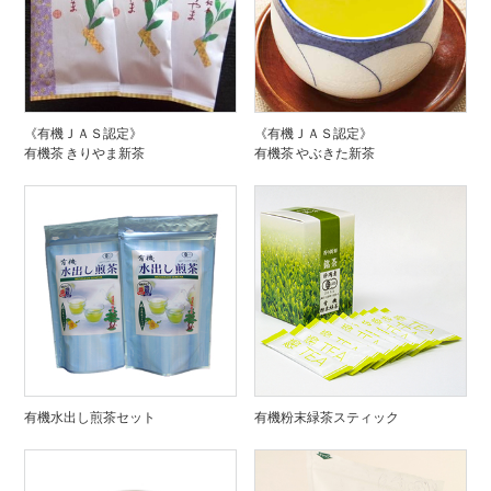
《有機ＪＡＳ認定》
《有機ＪＡＳ認定》
有機茶 きりやま新茶
有機茶 やぶきた新茶
有機水出し煎茶セット
有機粉末緑茶スティック