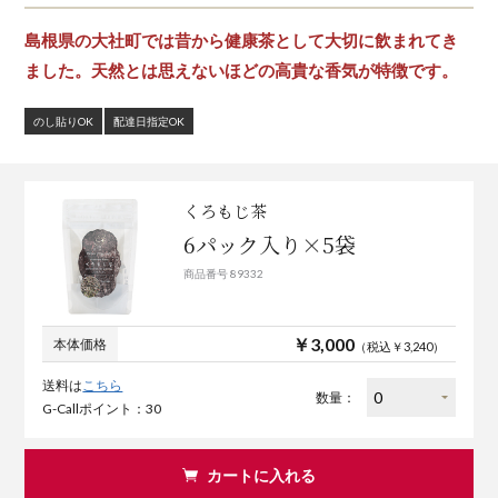
島根県の大社町では昔から健康茶として大切に飲まれてき
ました。天然とは思えないほどの高貴な香気が特徴です。
のし貼りOK
配達日指定OK
くろもじ茶
6パック入り×5袋
商品番号 89332
￥3,000
本体価格
（税込￥3,240）
送料は
こちら
数量：
G-Callポイント：30
カートに入れる