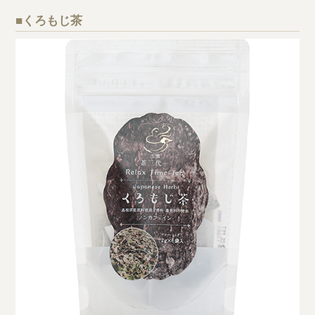
■くろもじ茶