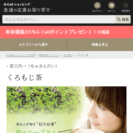
ログイン
カート
MENU
本体価格の1%G-Callポイントプレゼント！
※税抜
カテゴリーから探す
特集を見る
G-CallショッピングTOP
＞
珈琲/茶/ドリンク
＞
その他
＞ くろもじ茶
茶三代一（ちゃさんだい）
くろもじ茶