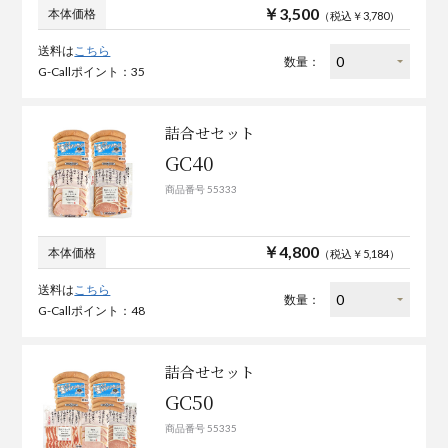
￥3,500
本体価格
（税込￥3,780）
送料は
こちら
数量：
G-Callポイント：35
詰合せセット
GC40
商品番号 55333
￥4,800
本体価格
（税込￥5,184）
送料は
こちら
数量：
G-Callポイント：48
詰合せセット
GC50
商品番号 55335