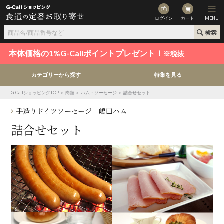
ログイン
カート
MENU
本体価格の1%G-Callポイントプレゼント！
※税抜
カテゴリーから探す
特集を見る
G-CallショッピングTOP
＞
肉類
＞
ハム・ソーセージ
＞ 詰合せセット
手造りドイツソーセージ 嶋田ハム
詰合せセット