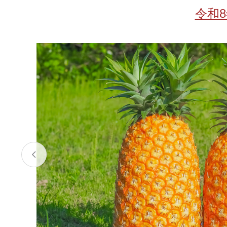
お酒
家電
珈琲/茶
キッズ
令和
鍋
健康/美容
旬の食
ペット
産地検索