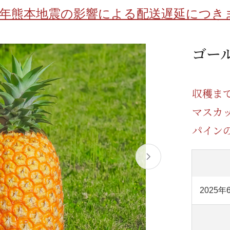
/ドリンク
ベビー
調味料
伝統工芸
乳製品/
事務用品
8年熊本地震の影響による配送遅延につき
材
関連
ギフト
豊洲お取
ゴー
収穫ま
マスカ
パイン
2025年