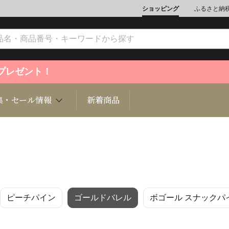
ショッピング
ふるさと納
ントプレゼント！
集・セール情報
新着商品
文化
魚介類
ジュエリー
肉類
インテリ
ピーチパイン
ゴールドバレル
ボゴール スナックパ
ション
総菜
定期購読雑誌
麺類/つ
書籍