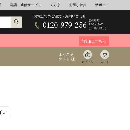
税
電話・通信サービス
でんき
お得な特典
サポート
お電話でのご注文・お問い合わせ
受付時間
0120-979-256
9:00～18:00
(土日祝日除く)
詳細はこちら
ようこそ
ゲスト 様
ログイン
カート
ア
野菜
花束ギフト
イン
ゆ
ミネラルウォーター
音楽