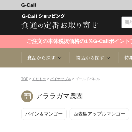
ご注文の本体税抜価格の1％G-Callポイ
食品から探す
物品から探す
特
食品から探す
物品から探す
特集・セール情報
TOP
>
くだもの
>
パイナップル
> ゴールドバレル
アララガマ農園
くだもの
趣味・雑貨
お米
芸能・
パイン＆マンゴー
西表島アップルマンゴー
洋菓子
キッチン用品
和菓子
ファッ