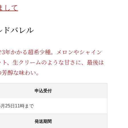
蜂蜜
パン
防災関連
まして
り寄せ
健康/美容
ルドバレル
で3年かかる超希少種。メロンやシャイン
ット、生クリームのような甘さに、最後は
の芳醇な味わい。
申込受付
6月25日11時まで
発送期間