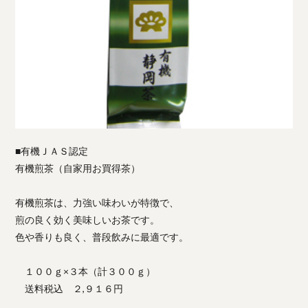
■有機ＪＡＳ認定
有機煎茶（自家用お買得茶）
有機煎茶は、力強い味わいが特徴で、
煎の良く効く美味しいお茶です。
色や香りも良く、普段飲みに最適です。
１００ｇ×３本（計３００ｇ）
送料税込 ２,９１６円