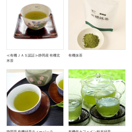
≪有機ＪＡＳ認証≫静岡産 有機玄
有機抹茶
米茶
静岡茶 有機緑茶ティーパック
有機低カフェイン粉末緑茶