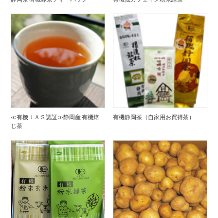
≪有機ＪＡＳ認証≫静岡産 有機焙
有機静岡茶（自家用お買得茶）
じ茶