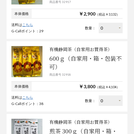
商品番号 32917
￥2,900
本体価格
（税込￥3,132）
送料は
こちら
数量：
G-Callポイント：29
有機静岡茶（自家用お買得茶）
600ｇ（自家用・箱・包装不
可）
商品番号 32918
￥3,800
本体価格
（税込￥4,104）
送料は
こちら
数量：
G-Callポイント：38
有機静岡茶（自家用お買得茶）
煎茶 300ｇ（自家用・箱・