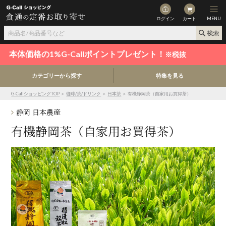
ログイン
カート
MENU
本体価格の1%G-Callポイントプレゼント！
※税抜
カテゴリーから探す
特集を見る
G-CallショッピングTOP
＞
珈琲/茶/ドリンク
＞
日本茶
＞ 有機静岡茶（自家用お買得茶）
静岡 日本農産
有機静岡茶（自家用お買得茶）