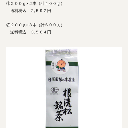
①２００ｇ×２本（計４００ｇ）
送料税込 ２,５９２円
②２００ｇ×３本（計６００ｇ）
送料税込 ３,５６４円