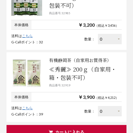
包装不可）
商品番号 32985
￥3,200
本体価格
（税込￥3,456）
送料は
こちら
数量：
G-Callポイント：32
有機静岡茶（自家用お買得茶）
≪秀麗≫ 200ｇ（自家用・
箱・包装不可）
商品番号 32919
￥3,900
本体価格
（税込￥4,212）
送料は
こちら
数量：
G-Callポイント：39
カートに入れる