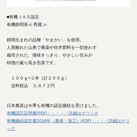
■有機ＪＡＳ認定
有機静岡茶≪ 秀麗 ≫
静岡生まれの品種「やまかい」を使用。
人里離れた山奥で農薬や化学肥料を一切使わず
栽培された、後味すっきり、やさしい甘みが
特徴の薫り高き煎茶です。
１００ｇ×２本（計２００ｇ）
送料税込 ３,６７２円
日本農産は今季も有機の認定継続を受けました。
有機認証証明書(PDF)・・・・・詳細はクリック
有機継続認定書2018年（農産・加工）(PDF)・・・・詳細はクリ
ック