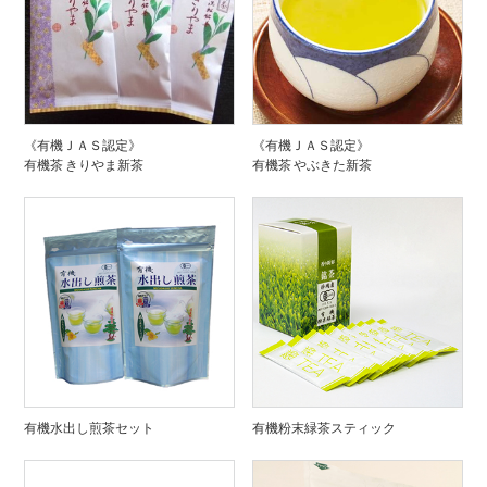
《有機ＪＡＳ認定》
《有機ＪＡＳ認定》
有機茶 きりやま新茶
有機茶 やぶきた新茶
有機水出し煎茶セット
有機粉末緑茶スティック