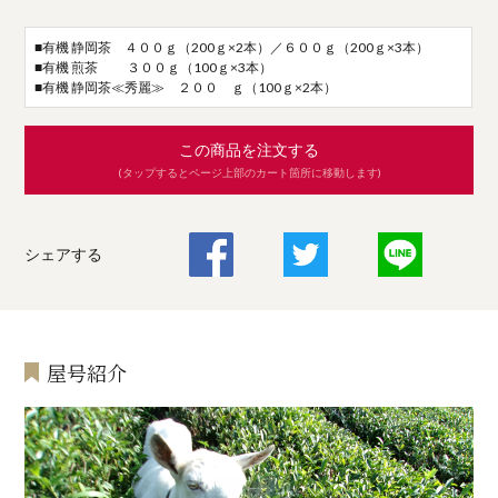
■有機 静岡茶 ４００ｇ（200ｇ×2本）／６００ｇ（200ｇ×3本）
■有機 煎茶 ３００ｇ（100ｇ×3本）
■有機 静岡茶≪秀麗≫ ２００ ｇ（100ｇ×2本）
この商品を注文する
(タップするとページ上部のカート箇所に移動します)
シェアする
屋号紹介