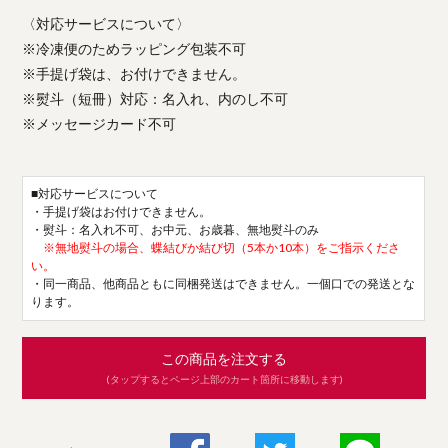
〈対応サービスについて〉
※冷凍便のためラッピング包装不可
※手提げ袋は、お付けできません。
※熨斗（短冊）対応：名入れ、内のし不可
※メッセージカード不可
■対応サービスについて
・手提げ袋はお付けできません。
・熨斗：名入れ不可、お中元、お歳暮、無地熨斗のみ
※無地熨斗の場合、蝶結びか結び切（5本か10本）をご指示くださ
い。
・同一商品、他商品ともに同梱発送はできません。一個口での発送とな
ります。
この商品を注文する
(タップするとページ上部のカート箇所に移動します)