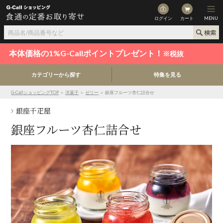
ログイン
カート
MENU
本体価格の1%G-Callポイントプレゼント！
※税抜
カテゴリーから探す
特集を見る
G-CallショッピングTOP
＞
洋菓子
＞
ゼリー
＞ 銀座フルーツ杏仁詰合せ
銀座千疋屋
銀座フルーツ杏仁詰合せ