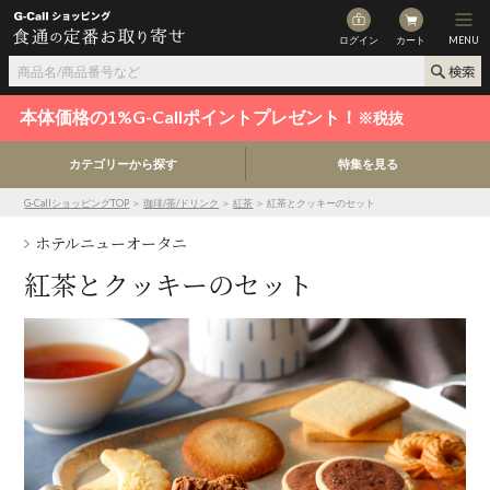
ログイン
カート
MENU
本体価格の1%G-Callポイントプレゼント！
※税抜
カテゴリーから探す
特集を見る
G-CallショッピングTOP
＞
珈琲/茶/ドリンク
＞
紅茶
＞ 紅茶とクッキーのセット
ホテルニューオータニ
紅茶とクッキーのセット