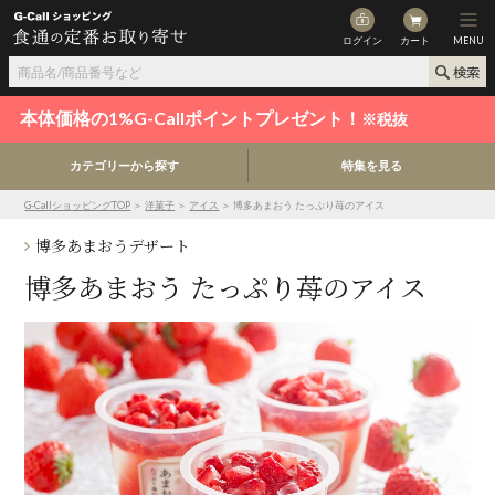
ログイン
カート
MENU
本体価格の1%G-Callポイントプレゼント！
※税抜
カテゴリーから探す
特集を見る
G-CallショッピングTOP
＞
洋菓子
＞
アイス
＞ 博多あまおう たっぷり苺のアイス
博多あまおうデザート
博多あまおう たっぷり苺のアイス