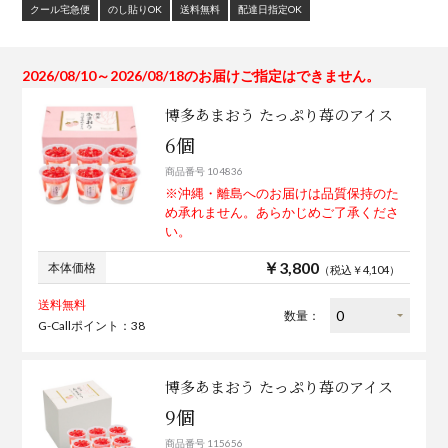
クール宅急便
のし貼りOK
送料無料
配達日指定OK
2026/08/10～2026/08/18のお届けご指定はできません。
博多あまおう たっぷり苺のアイス
6個
商品番号 104836
※沖縄・離島へのお届けは品質保持のた
め承れません。あらかじめご了承くださ
い。
￥3,800
本体価格
（税込￥4,104）
送料無料
数量：
G-Callポイント：38
博多あまおう たっぷり苺のアイス
9個
商品番号 115656