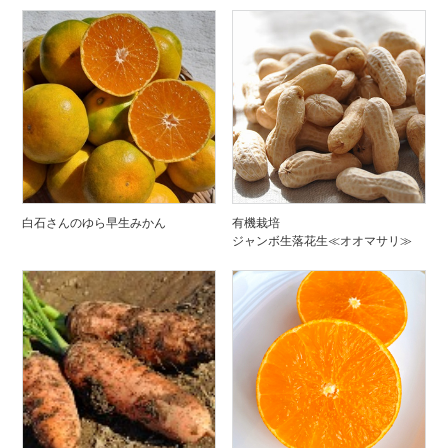
白石さんのゆら早生みかん
有機栽培
ジャンボ生落花生≪オオマサリ≫