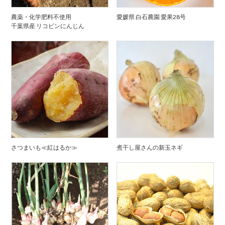
農薬・化学肥料不使用
愛媛県 白石農園 愛果28号
千葉県産 リコピンにんじん
さつまいも≪紅はるか≫
煮干し屋さんの新玉ネギ