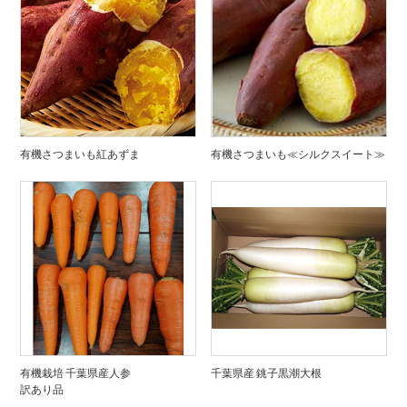
有機さつまいも紅あずま
有機さつまいも≪シルクスイート≫
有機栽培 千葉県産人参
千葉県産 銚子黒潮大根
訳あり品