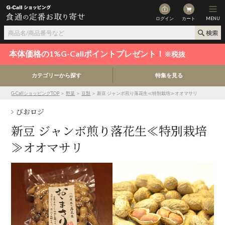
ログイン
カート
MENU
本体価格の1%G-Callポイントプレゼント！
※税抜
カテゴリーから探す
特集を見る
G-CallショッピングTOP
＞
野菜
＞
豆類
＞ 新豆 ジャンボ煎り落花生≪特別栽培≫オオマサリ
びおロジ
新豆 ジャンボ煎り落花生≪特別栽培
≫オオマサリ