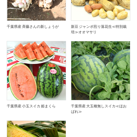
千葉県産 斉藤さんの新しょうが
新豆 ジャンボ煎り落花生≪特別栽
培≫オオマサリ
千葉県産 小玉スイカ 姫まくら
千葉県産 大玉種無しスイカ≪ほお
ばれ≫