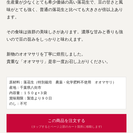
生産量が少なくとても希少価値の高い落花生で、豆の甘さと風
味がとても強く、普通の落花生と比べても大きさが倍以上あり
ます。
その食味は抜群の美味しさがあります。濃厚な甘みと香りも強
いので豆の旨みをしっかりと味わえます。
新物のオオマサリを丁寧に焙煎しました。
貴重な「オオマサリ」是非一度お召し上がりください。
原材料：落花生（特別栽培 農薬・化学肥料不使用 オオマサリ）
産地：千葉県八街市
内容量：１５０ｇ×３袋
賞味期限：製造より９０日
のし：不可
この商品を注文する
(タップするとページ上部のカート箇所に移動します)