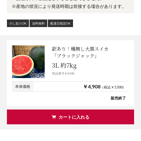
※産地の状況により発送時期は前後する場合があります。
のし貼りOK
送料無料
配達日指定OK
訳あり！種無し大黒スイカ
「ブラックジャック」
3L 約7kg
商品番号 84498
￥4,908
本体価格
（税込￥5,300）
販売終了
カートに入れる