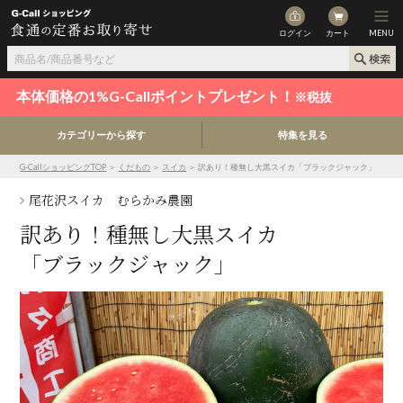
ログイン
カート
MENU
本体価格の1%G-Callポイントプレゼント！
※税抜
カテゴリーから探す
特集を見る
G-CallショッピングTOP
＞
くだもの
＞
スイカ
＞ 訳あり！種無し大黒スイカ「ブラックジャック」
尾花沢スイカ むらかみ農園
訳あり！種無し大黒スイカ
「ブラックジャック」