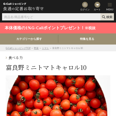
ログイン
カート
MENU
本体価格の1%G-Callポイントプレゼント！
※税抜
カテゴリーから探す
特集を見る
G-CallショッピングTOP
＞
野菜
＞
トマト
＞ 富良野ミニトマトキャロル10
食べる力
富良野ミニトマトキャロル10