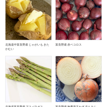
北海道中富良野産 じゃがいも きた
富良野産 赤ペコロス
かむい
北海道富良野産 アスパラガス
富良野産 無農薬玉ねぎ 北もみじ