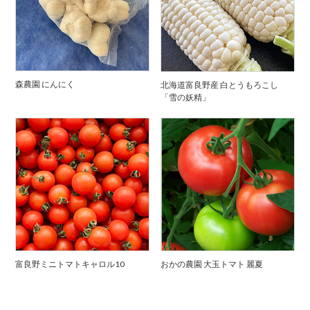
森農園 にんにく
北海道富良野産 白とうもろこし
「雪の妖精」
富良野ミニトマトキャロル10
おかの農園 大玉トマト 麗夏