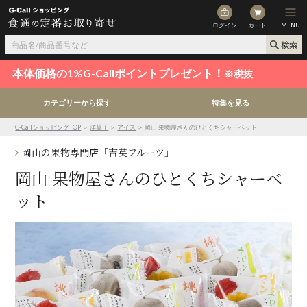
ログイン
カート
MENU
本体価格の1%G-Callポイントプレゼント！
※税抜
カテゴリーから探す
特集を見る
G-CallショッピングTOP
＞
洋菓子
＞
アイス
＞ 岡山 果物屋さんのひとくちシャーベット
岡山の果物専門店「吉英フルーツ」
岡山 果物屋さんのひとくちシャーベ
ット