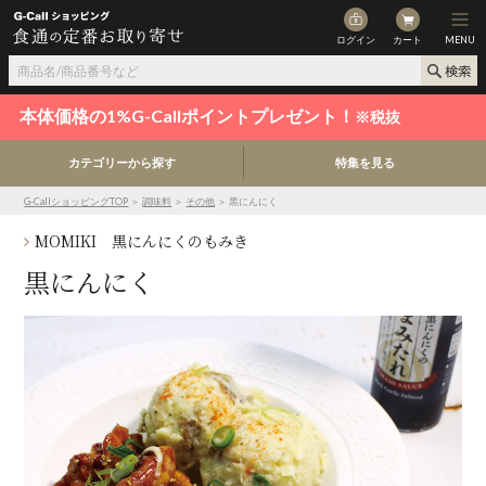
ログイン
カート
MENU
本体価格の1%G-Callポイントプレゼント！
※税抜
カテゴリーから探す
特集を見る
G-CallショッピングTOP
＞
調味料
＞
その他
＞ 黒にんにく
MOMIKI 黒にんにくのもみき
黒にんにく