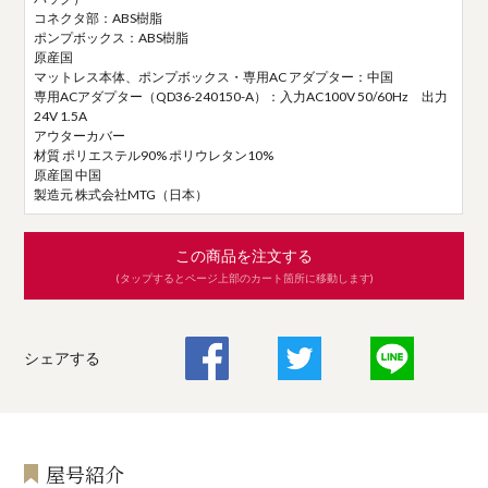
コネクタ部：ABS樹脂
ポンプボックス：ABS樹脂
原産国
マットレス本体、ポンプボックス・専用AC アダプター：中国
専用ACアダプター（QD36-240150-A）：入力AC100V 50/60Hz 出力
24V 1.5A
アウターカバー
材質 ポリエステル90% ポリウレタン10%
原産国 中国
製造元 株式会社MTG（日本）
この商品を注文する
(タップするとページ上部のカート箇所に移動します)
シェアする
屋号紹介