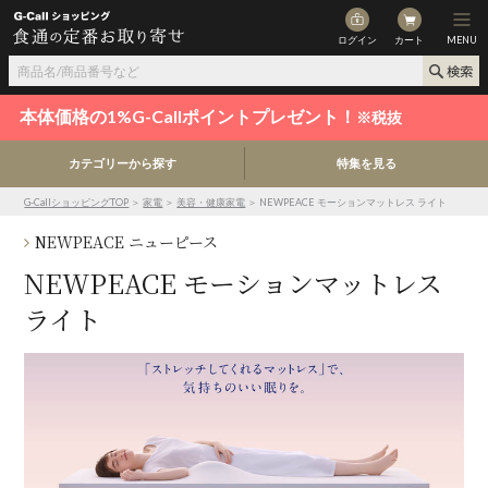
ログイン
カート
MENU
本体価格の1%G-Callポイントプレゼント！
※税抜
カテゴリーから探す
特集を見る
G-CallショッピングTOP
＞
家電
＞
美容・健康家電
＞ NEWPEACE モーションマットレス ライト
NEWPEACE ニューピース
NEWPEACE モーションマットレス
ライト