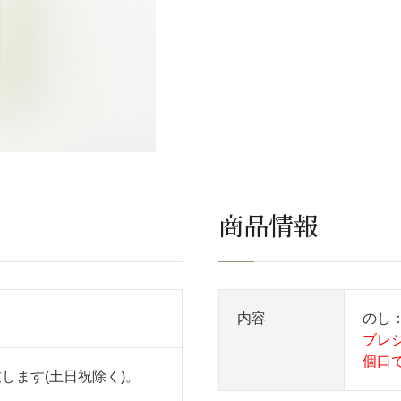
商品情報
内容
のし
ブレ
個口
します(土日祝除く)。