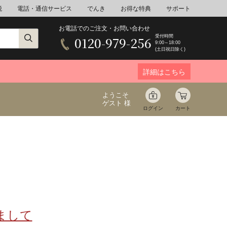
税
電話・通信サービス
でんき
お得な特典
サポート
お電話でのご注文・お問い合わせ
受付時間
0120-979-256
9:00～18:00
(土日祝日除く)
詳細はこちら
ようこそ
ゲスト 様
ログイン
カート
ア
野菜
花束ギフト
ゆ
ミネラルウォーター
音楽
まして