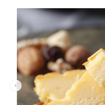
お酒
家電
珈琲/茶
キッズ
鍋
健康/美容
旬の食
ペット
産地検索