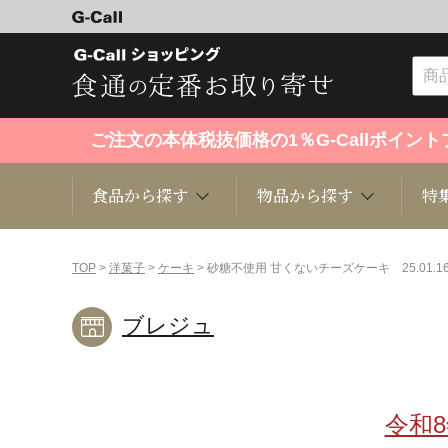
ご注文の本体税抜価格の1％G-Callポイ
食品から探す
物品から探す
特
食品から探す
物品から探す
特集・セール情報
TOP
>
洋菓子
>
ケーキ
> 砂糖不使用 甘くないチーズケーキ 25.01.1
ブレジュ
くだもの
趣味・雑貨
お米
芸能・
洋菓子
キッチン用品
和菓子
ファッ
令和