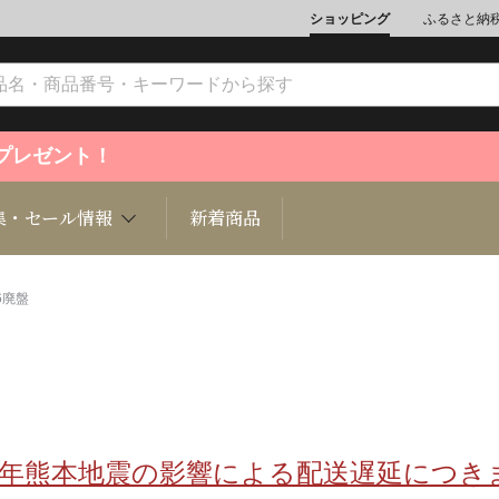
ショッピング
ふるさと納
ントプレゼント！
集・セール情報
新着商品
6廃盤
文化
魚介類
ジュエリー
肉類
インテリ
ション
総菜
定期購読雑誌
麺類/つ
書籍
8年熊本地震の影響による配送遅延につき