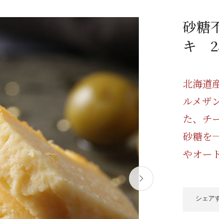
/ドリンク
ベビー
調味料
伝統工芸
乳製品/
事務用品
砂糖
材
関連
ギフト
豊洲お取
キ 25
北海道
ルメザ
た、チ
砂糖を
やオー
シェア