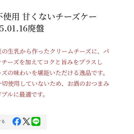
蜂蜜
パン
防災関連
不使用 甘くないチーズケー
り寄せ
健康/美容
.01.16廃盤
産の生乳から作ったクリームチーズに、パ
ンチーズを加えてコクと旨みをプラスし
ーズの味わいを堪能いただける逸品です。
一切使用していないため、お酒のおつまみ
ドブルに最適です。
する