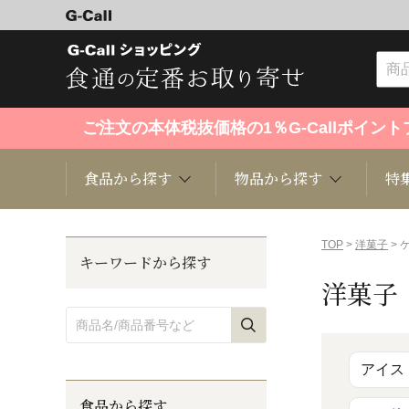
ご注文の本体税抜価格の1％G-Callポイ
食品から探す
物品から探す
特
食品から探す
物品から探す
特集・セール情報
TOP
>
洋菓子
> 
キーワードから探す
洋菓子
くだもの
趣味・雑貨
お米
芸能・
洋菓子
キッチン用品
和菓子
ファッ
アイス
食品から探す