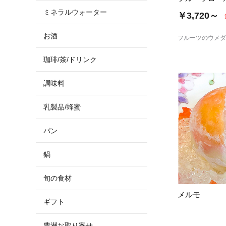
ミネラルウォーター
￥3,720～
お酒
フルーツのウメ
珈琲/茶/ドリンク
調味料
乳製品/蜂蜜
パン
鍋
旬の食材
メルモ
ギフト
豊洲お取り寄せ