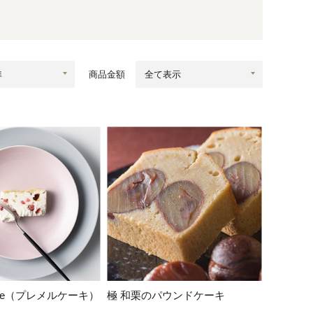
蜂蜜
パン
防災関連
り寄せ
健康/美容
商品金額
Cake（プレメルケーキ）
極 和栗のパウンドケーキ