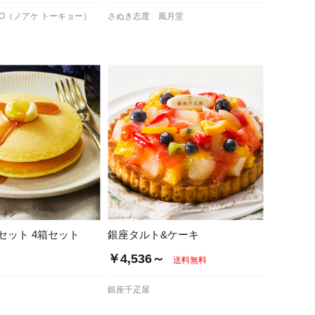
KYO（ノアケ トーキョー）
さぬき志度 風月堂
セット 4箱セット
銀座タルト&ケーキ
￥4,536～
送料無料
銀座千疋屋