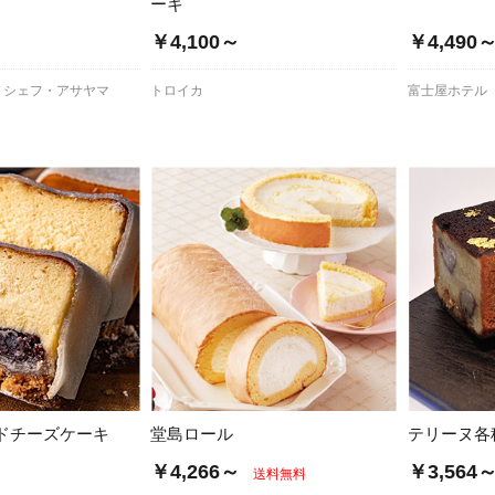
ーキ
￥4,100～
￥4,490
 シェフ・アサヤマ
トロイカ
富士屋ホテル
ドチーズケーキ
堂島ロール
テリーヌ各
￥4,266～
￥3,564
送料無料