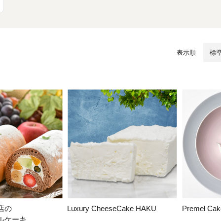
/ドリンク
ベビー
調味料
伝統工芸
乳製品/
事務用品
材
関連
ギフト
豊洲お取
表示順
店の
Luxury CheeseCake HAKU
Premel 
ルケーキ