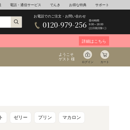
税
電話・通信サービス
でんき
お得な特典
サポート
お電話でのご注文・お問い合わせ
受付時間
0120-979-256
9:00～18:00
(土日祝日除く)
詳細はこちら
ようこそ
ゲスト 様
ログイン
カート
ア
野菜
花束ギフト
ゆ
ミネラルウォーター
音楽
ト
ゼリー
プリン
マカロン