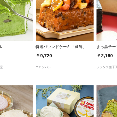
ル
特選パウンドケーキ「國輝」
まっ黒チー
￥9,720
￥2,160
月堂
コロンバン
フランス菓子