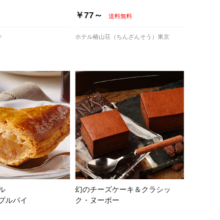
￥77～
送料無料
キ
ホテル椿山荘（ちんざんそう）東京
ル
幻のチーズケーキ＆クラシッ
プルパイ
ク・ヌーボー