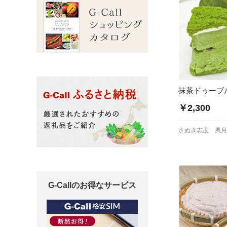
抹茶ドゥーブ
￥2,300
さぬき志度 風
G-Callのお得なサービス