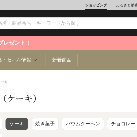
ショッピング
ふるさと納
ントプレゼント！
集・セール情報
新着商品
ケーキ
 （ケーキ）
文化
魚介類
ジュエリー
肉類
インテリ
ション
総菜
定期購読雑誌
麺類/つ
書籍
ケーキ
焼き菓子
バウムクーヘン
チョコレー