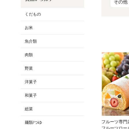
お酒
家電
珈琲/茶
キッズ
その他
くだもの
鍋
健康/美容
旬の食
ペット
お米
産地検索
魚介類
肉類
野菜
洋菓子
和菓子
総菜
フルーツ専門
麺類/つゆ
フルーツロー