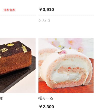
～
￥3,910
送料無料
クリオロ
種
桜ろーる
～
￥2,300