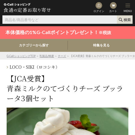
ログイン
カート
MENU
本体価格の1%G-Callポイントプレゼント！
※税抜
カテゴリーから探す
特集を見る
G-CallショッピングTOP
＞
乳製品/蜂蜜
＞
チーズ
＞ 【JCA受賞】青森ミルクのてづくりチーズ ブッラー
LOCO・SIKI（ロコシキ）
【JCA受賞】
青森ミルクのてづくりチーズ ブッラ
ータ3個セット