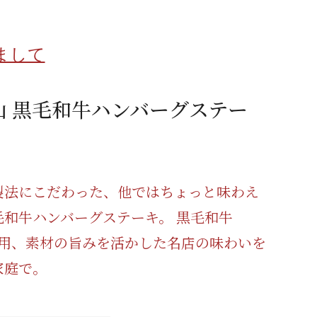
蜂蜜
パン
防災関連
まして
り寄せ
健康/美容
山 黒毛和牛ハンバーグステー
製法にこだわった、他ではちょっと味わえ
毛和牛ハンバーグステーキ。 黒毛和牛
%使用、素材の旨みを活かした名店の味わいを
家庭で。