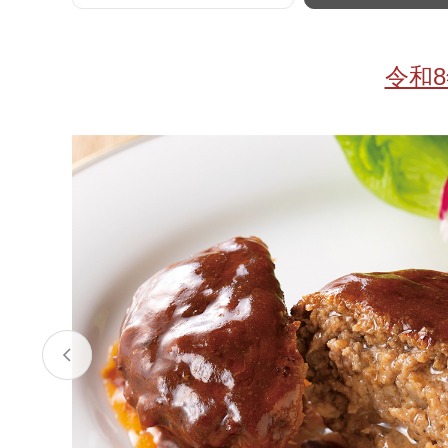
お酒
家電
珈琲/茶
キッズ
令和
鍋
健康/美容
旬の食
ペット
産地検索