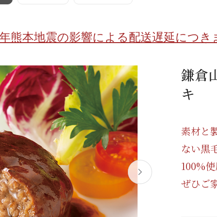
/ドリンク
ベビー
調味料
伝統工芸
乳製品/
事務用品
8年熊本地震の影響による配送遅延につき
材
関連
ギフト
豊洲お取
鎌倉
キ
素材と
ない黒
100
ぜひご