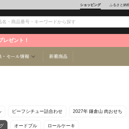
ショッピング
ふるさと納
ントプレゼント！
集・セール情報
新着商品
文化
魚介類
ジュエリー
肉類
インテリ
ル
ビーフシチュー詰合わせ
2027年 鎌倉山 肉おせち
ション
総菜
定期購読雑誌
麺類/つ
書籍
グ
オードブル
ロールケーキ