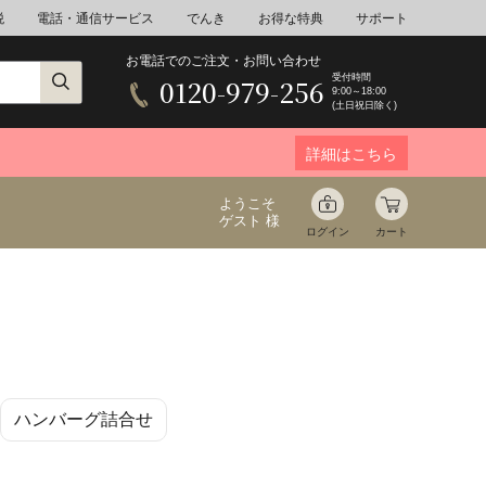
税
電話・通信サービス
でんき
お得な特典
サポート
お電話でのご注文・お問い合わせ
受付時間
0120-979-256
9:00～18:00
(土日祝日除く)
詳細はこちら
ようこそ
ゲスト 様
ログイン
カート
ア
野菜
花束ギフト
ハンバーグ詰合せ
ゆ
ミネラルウォーター
音楽