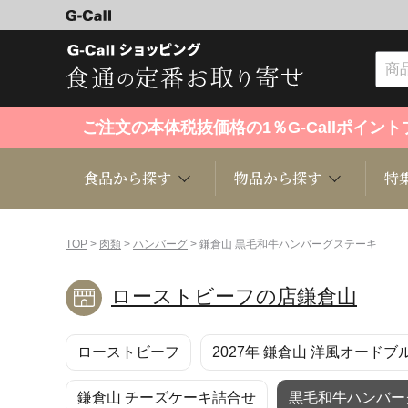
ご注文の本体税抜価格の1％G-Callポイ
食品から探す
物品から探す
特
食品から探す
物品から探す
特集・セール情報
TOP
>
肉類
>
ハンバーグ
> 鎌倉山 黒毛和牛ハンバーグステーキ
ローストビーフの店鎌倉山
くだもの
趣味・雑貨
お米
芸能・
ローストビーフ
2027年 鎌倉山 洋風オードブ
洋菓子
キッチン用品
和菓子
ファッ
鎌倉山 チーズケーキ詰合せ
黒毛和牛ハンバー