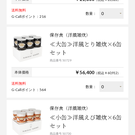
送料無料
数量：
G-Callポイント：216
保存食（洋風雑炊）
≪大缶≫洋風とり雑炊×6缶
セット
商品番号 50729
￥56,400
本体価格
（税込￥60,912）
送料無料
数量：
G-Callポイント：564
保存食（洋風雑炊）
≪小缶≫洋風えび雑炊×6缶
セット
商品番号 50730