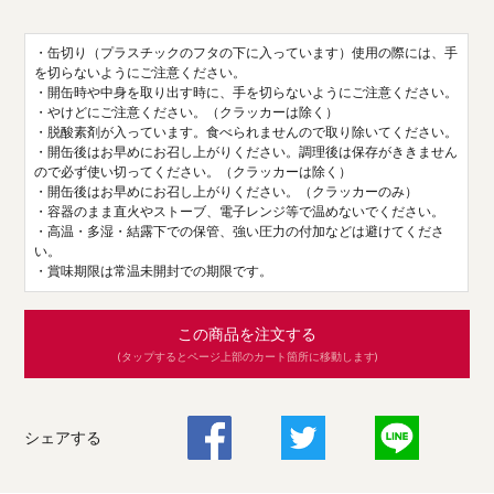
・缶切り（プラスチックのフタの下に入っています）使用の際には、手
を切らないようにご注意ください。
・開缶時や中身を取り出す時に、手を切らないようにご注意ください。
・やけどにご注意ください。（クラッカーは除く）
・脱酸素剤が入っています。食べられませんので取り除いてください。
・開缶後はお早めにお召し上がりください。調理後は保存がききません
ので必ず使い切ってください。（クラッカーは除く）
・開缶後はお早めにお召し上がりください。（クラッカーのみ）
・容器のまま直火やストーブ、電子レンジ等で温めないでください。
・高温・多湿・結露下での保管、強い圧力の付加などは避けてくださ
い。
・賞味期限は常温未開封での期限です。
この商品を注文する
(タップするとページ上部のカート箇所に移動します)
シェアする