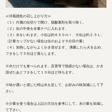
≪洋風雑炊の召し上がり方≫
（１）付属の缶切りで開け、脱酸素剤を取り除く。
（２）缶の中身を全量ナベに入れます。
（３）水をいれます。小缶は約６５０ｍｌ、大缶は約２.５Ｌ。
（計量カップがない場合は缶のおよそ９分目の量）
（４）加熱しながらよくかき混ぜます。 沸騰したら火を止め、
フタをして５分ほど蒸らします。
※水だけでも食べられます。災害等で熱源がない場合は、かき
混ぜたあとフタをして１０分ほど待ちます。
※味が濃いと感じた時は水を足して、お好みの味加減にして下
さい。
※少量を使う場合は上記の方法を参考にして、水の量を加減し
て下さい。