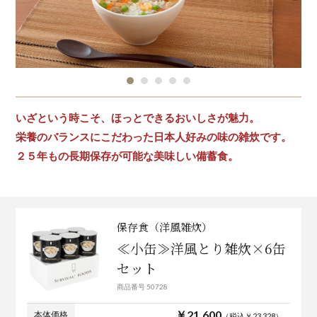
いざという時こそ、ほっとできるおいしさが魅力。
栄養のバランスにこだわった日本人好みの味の雑炊です。
２５年もの長期保存が可能な美味しい備蓄食。
保存食（洋風雑炊）
≪小缶≫洋風とり雑炊×6缶
セット
商品番号 50728
￥21,600
本体価格
（税込￥23,328）