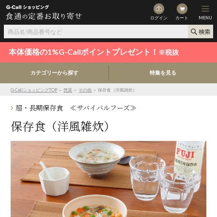
ログイン
カート
MENU
本体価格の1%G-Callポイントプレゼント！
※税抜
カテゴリーから探す
特集を見る
G-CallショッピングTOP
＞
惣菜
＞
その他
＞ 保存食（洋風雑炊）
超・長期保存食 ≪サバイバルフーズ≫
保存食（洋風雑炊）