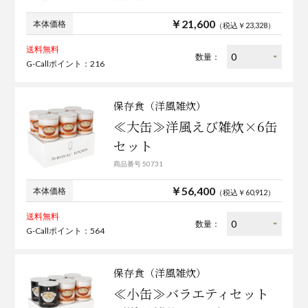
￥21,600
本体価格
（税込￥23,328）
送料無料
数量：
G-Callポイント：216
保存食（洋風雑炊）
≪大缶≫洋風えび雑炊×6缶
セット
商品番号 50731
￥56,400
本体価格
（税込￥60,912）
送料無料
数量：
G-Callポイント：564
保存食（洋風雑炊）
≪小缶≫バラエティセット