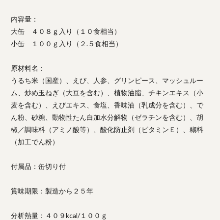
内容量：
大缶 ４０８ｇ入り（１０食相当）
小缶 １００ｇ入り（２.５食相当）
原材料名：
うるち米（国産）、えび、人参、グリンピース、マッシュルー
ム、炒め玉ねぎ（大豆を含む）、植物油脂、チキンエキス（小
麦を含む）、えびエキス、食塩、香味油（乳成分を含む）、で
ん粉、砂糖、動物性たん白加水分解物（ゼラチンを含む）、胡
椒／調味料（アミノ酸等）、酸化防止剤（ビタミンＥ）、糊料
（加工でん粉）
付属品：缶切り付
賞味期限：製造から２５年
分析熱量：４０９kcal/１００ｇ