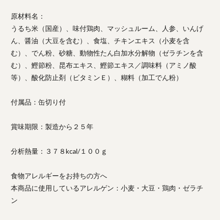
原材料名：
うるち米（国産）、味付鶏肉、マッシュルーム、人参、いんげ
ん、醤油（大豆を含む）、食塩、チキンエキス（小麦を含
む）、でん粉、砂糖、動物性たん白加水分解物（ゼラチンを含
む）、鰹節粉、昆布エキス、鰹節エキス／調味料（アミノ酸
等）、酸化防止剤（ビタミンＥ）、糊料（加工でん粉）
付属品：缶切り付
賞味期限：製造から２５年
分析熱量：３７８kcal/１００ｇ
食物アレルギーをお持ちの方へ
本商品に使用しているアレルゲン：小麦・大豆・鶏肉・ゼラチ
ン