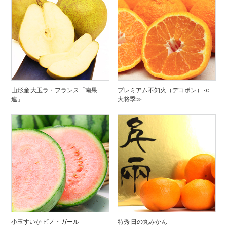
山形産 大玉ラ・フランス「南果
プレミアム不知火（デコポン） ≪
連」
大将季≫
小玉すいか ピノ・ガール
特秀 日の丸みかん