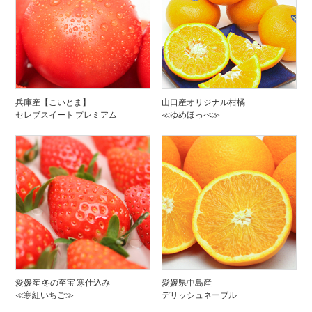
兵庫産【こいとま】
山口産オリジナル柑橘
セレブスイート プレミアム
≪ゆめほっぺ≫
愛媛産 冬の至宝 寒仕込み
愛媛県中島産
≪寒紅いちご≫
デリッシュネーブル