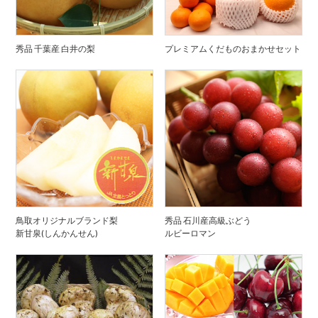
秀品 千葉産 白井の梨
プレミアムくだものおまかせセット
鳥取オリジナルブランド梨
秀品 石川産高級ぶどう
新甘泉(しんかんせん)
ルビーロマン