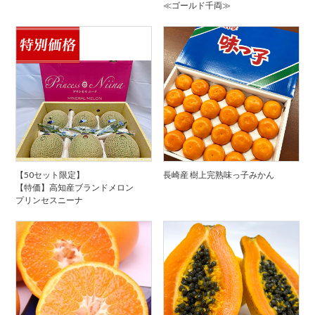
≪ゴールド千両≫
【50セット限定】
長崎産 樹上完熟味っ子みかん
【特価】高知産ブランドメロン
プリンセスニーナ