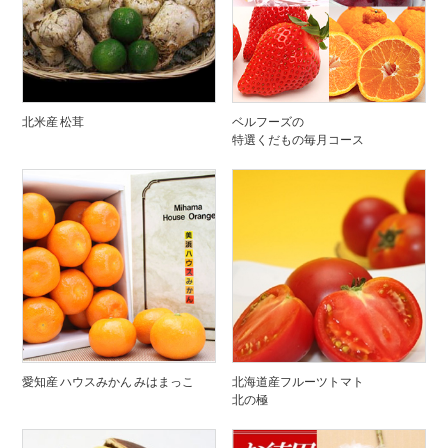
北米産 松茸
ベルフーズの
特選くだもの毎月コース
愛知産 ハウスみかん みはまっこ
北海道産フルーツトマト
北の極