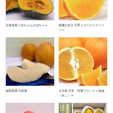
北海道産≪坊ちゃんかぼちゃ≫
柑橘の女王 天草≪ゴールドクイー
ン≫
福島県産 王秋梨
大分産 天草 特選ブランド≪美娘
（みこ）≫