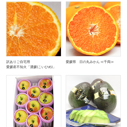
訳ありご自宅用
愛媛県 日の丸みかん ≪千両≫
愛媛産不知火「濃媛(こいひめ)」