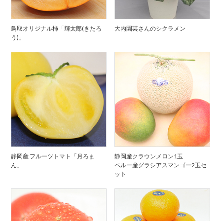
鳥取オリジナル柿「輝太郎(きたろ
大内園芸さんのシクラメン
う)」
静岡産 フルーツトマト「月ろま
静岡産クラウンメロン1玉
ん」
ペルー産グラシアスマンゴー2玉セ
ット