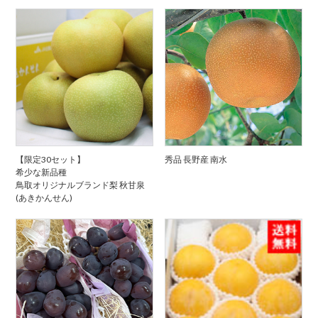
【限定30セット】
秀品 長野産 南水
希少な新品種
鳥取オリジナルブランド梨 秋甘泉
(あきかんせん)