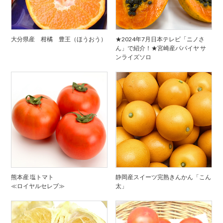
大分県産 柑橘 豊王（ほうおう）
★2024年7月日本テレビ「ニノさ
ん」で紹介！★宮崎産パパイヤ サ
ンライズソロ
熊本産 塩トマト
静岡産スイーツ完熟きんかん「こん
≪ロイヤルセレブ≫
太」