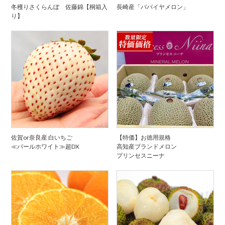
冬穫りさくらんぼ 佐藤錦【桐箱入
長崎産「パパイヤメロン」
り】
佐賀or奈良産 白いちご
【特価】お徳用規格
≪パールホワイト≫超DX
高知産ブランドメロン
プリンセスニーナ