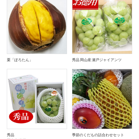
栗「ぽろたん」
秀品 岡山産 瀬戸ジャイアンツ
秀品
季節のくだもの詰合わせセット