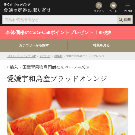
ログイン
カート
MENU
本体価格の1%G-Callポイントプレゼント！
※税抜
カテゴリーから探す
特集を見る
G-CallショッピングTOP
＞
くだもの
＞
柑橘類
＞ 愛媛宇和島産ブラッドオレンジ
輸入・国産青果物専門商社≪ベルフーズ≫
愛媛宇和島産ブラッドオレンジ