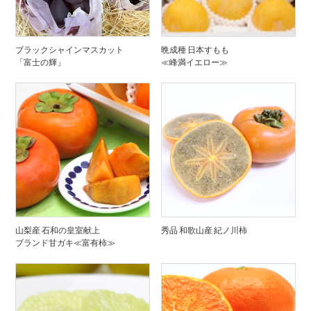
ブラックシャインマスカット
晩成種 日本すもも
「富士の輝」
≪峰満イエロー≫
山梨産 石和の皇室献上
秀品 和歌山産 紀ノ川柿
ブランド甘ガキ≪富有柿≫