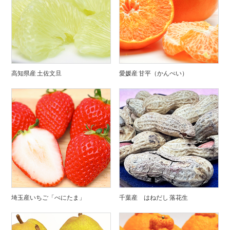
高知県産 土佐文旦
愛媛産 甘平（かんぺい）
埼玉産いちご「べにたま」
千葉産 はねだし 落花生