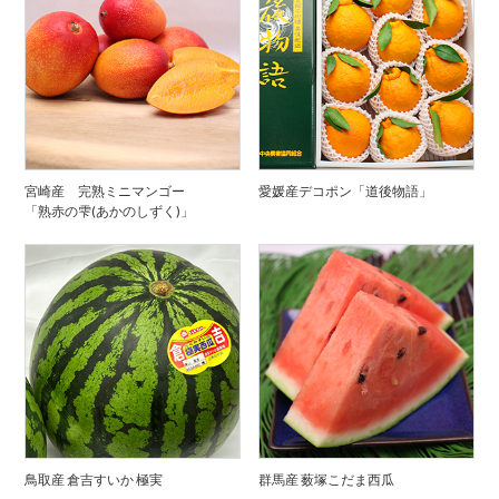
宮崎産 完熟ミニマンゴー
愛媛産デコポン「道後物語」
「熟赤の雫(あかのしずく)」
鳥取産 倉吉すいか 極実
群馬産 薮塚こだま西瓜