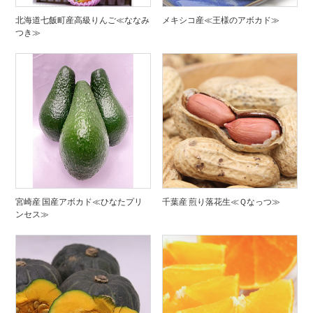
北海道七飯町産高級りんご≪ななみ
メキシコ産≪王様のアボカド≫
つき≫
宮崎産 国産アボカド≪ひなたプリ
千葉産 煎り落花生≪Ｑなっつ≫
ンセス≫