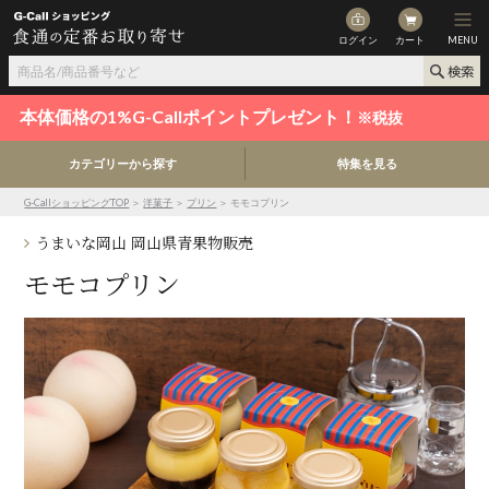
ログイン
カート
MENU
本体価格の1%G-Callポイントプレゼント！
※税抜
カテゴリーから探す
特集を見る
G-CallショッピングTOP
＞
洋菓子
＞
プリン
＞ モモコプリン
うまいな岡山 岡山県青果物販売
モモコプリン