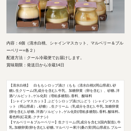
内容：6個（清水白桃、シャインマスカット、マルベリー＆ブル
ーベリー×各２）
配達方法：クール冷蔵便でお届けします。
賞味期限：発送日から冷蔵14日
【清水白桃】 白ももシロップ漬け（もも（清水白桃)(岡山県産)､砂
糖)､生クリーム(乳成分を含む)､牛乳、加糖卵黄（卵を含む）、砂糖､洋
酒/ソルビット､ゲル化剤（増粘多糖類)､香料、酸味料
【シャインマスカット】ぶどうシロップ漬け(ふどう（シャインマスカ
ット（岡山県産）､砂糖）､生クリーム（乳成分を含む)､牛乳､加糖卵黄
(卵を含む)､砂糖､洋酒/ソルビット､ゲル化剤(増粘多糖類)､香料､酸味料､
着色料(紅花黄､クチナシ)
【マルベリー＆ブルーベリー】生クリーム(乳成分を含む)(国内製造)､牛
乳､加糖卵黄(卵を含む)､砂糖､マルベリー果汁(桑の実(岡山県産))､ブルー