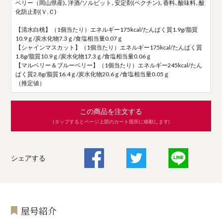
ベリー（岡山県産)､洋酒/ソルビット､安定剤(ペクチン)､香料､酸味料､酸
化防止剤(Ｖ.Ｃ)
【清水白桃】（1個当たり）エネルギー175kcal/たんぱく質1.9g/脂質
10.9ｇ/炭水化物7.3ｇ/食塩相当量0.07ｇ
【シャインマスカット】（1個当たり）エネルギー175kcal/たんぱく質
1.8g/脂質10.9ｇ/炭水化物17.3ｇ/食塩相当量0.06ｇ
【マルベリー＆ブルーベリー】（1個当たり）エネルギー245kcal/たん
ぱく質2.8g/脂質16.4ｇ/炭水化物20.6ｇ/食塩相当量0.05ｇ
（推定値）
この商品を注文する
(タップするとページ上部のカート箇所に移動します)
シェアする
屋号紹介