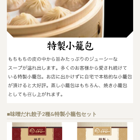
■味噌だれ餃子2種&特製小籠包セット