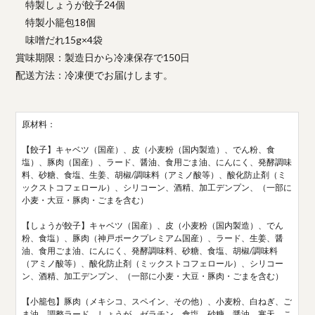
特製しょうが餃子24個
特製小籠包18個
味噌だれ15g×4袋
賞味期限：製造日から冷凍保存で150日
配送方法：冷凍便でお届けします。
原材料：
【餃子】キャベツ（国産）、皮（小麦粉（国内製造）、でん粉、食
塩）、豚肉（国産）、ラード、醤油、食用ごま油、にんにく、発酵調味
料、砂糖、食塩、生姜、胡椒/調味料（アミノ酸等）、酸化防止剤（ミ
ックストコフェロール）、シリコーン、酒精、加工デンプン、（一部に
小麦・大豆・豚肉・ごまを含む）
【しょうが餃子】キャベツ（国産）、皮（小麦粉（国内製造）、でん
粉、食塩）、豚肉（神戸ポークプレミアム国産）、ラード、生姜、醤
油、食用ごま油、にんにく、発酵調味料、砂糖、食塩、胡椒/調味料
（アミノ酸等）、酸化防止剤（ミックストコフェロール）、シリコー
ン、酒精、加工デンプン、（一部に小麦・大豆・豚肉・ごまを含む）
【小籠包】豚肉（メキシコ、スペイン、その他）、小麦粉、白ねぎ、ご
ま油、調整ラード、しょうが、ゼラチン、食塩、砂糖、醤油、寒天、こ