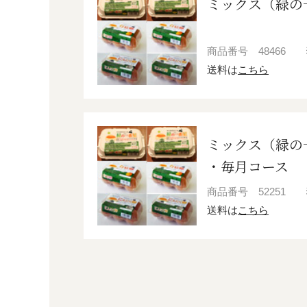
ミックス（緑の
商品番号
48466
送料は
こちら
ミックス（緑の
・毎月コース
商品番号
52251
送料は
こちら