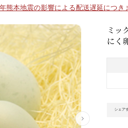
/ドリンク
ベビー
調味料
伝統工芸
乳製品/
事務用品
8年熊本地震の影響による配送遅延につき
材
関連
ギフト
豊洲お取
ミッ
にく
シェア