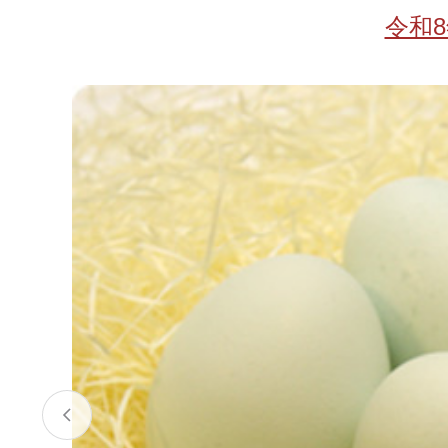
お酒
家電
珈琲/茶
キッズ
令和
鍋
健康/美容
旬の食
ペット
産地検索