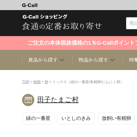
ご注文の本体税抜価格の1％G-Callポイ
食品から探す
物品から探す
特
食品から探す
物品から探す
特集・セール情報
TOP
>
肉類
>
卵
> ミックス（緑の一番星/有精卵/にんにく卵）
田子たまご村
くだもの
趣味・雑貨
お米
芸能・
緑の一番星
いとしのきみ
放飼い有精卵
洋菓子
キッチン用品
和菓子
ファッ