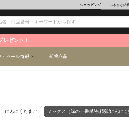
ショッピング
ふるさと納
ントプレゼント！
集・セール情報
新着商品
文化
魚介類
ジュエリー
肉類
インテリ
にんにくたまご
ミックス（緑の一番星/有精卵/にんにく
ション
総菜
定期購読雑誌
麺類/つ
書籍