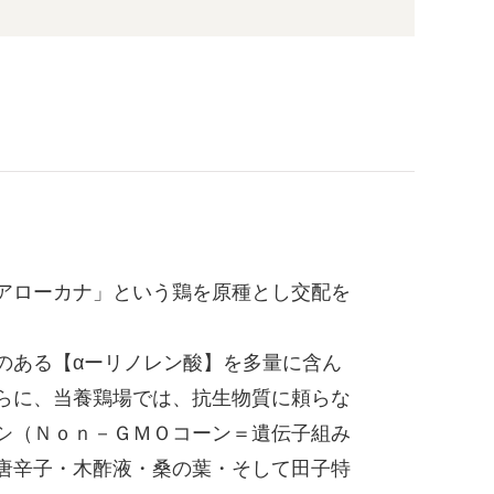
アローカナ」という鶏を原種とし交配を
のある【αーリノレン酸】を多量に含ん
らに、当養鶏場では、抗生物質に頼らな
シ（Ｎｏｎ－ＧＭＯコーン＝遺伝子組み
唐辛子・木酢液・桑の葉・そして田子特