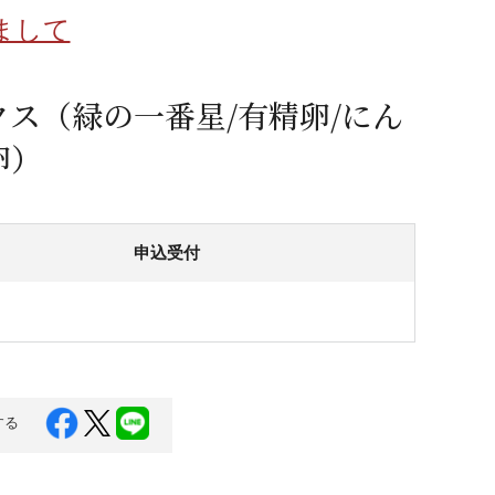
蜂蜜
パン
防災関連
まして
り寄せ
健康/美容
クス（緑の一番星/有精卵/にん
卵）
申込受付
する