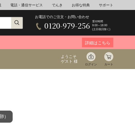
税
電話・通信サービス
でんき
お得な特典
サポート
お電話でのご注文・お問い合わせ
受付時間
0120-979-256
9:00～18:00
(土日祝日除く)
詳細はこちら
ようこそ
ゲスト 様
ログイン
カート
ア
野菜
花束ギフト
卵）
ゆ
ミネラルウォーター
音楽