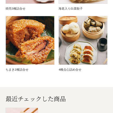
焼売3種詰合せ
海老入り白菜餃子
ちまき2種詰合せ
4種点心詰め合せ
最近チェックした商品