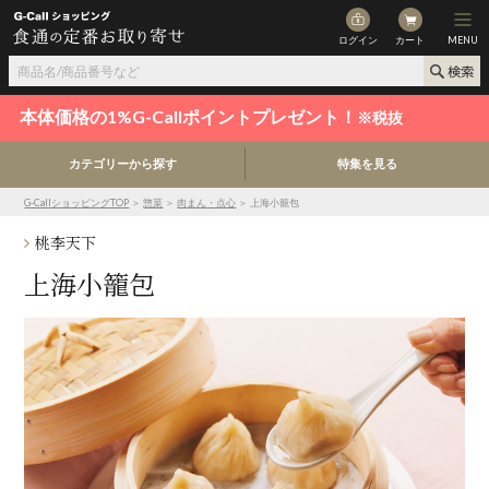
ログイン
カート
MENU
本体価格の1%G-Callポイントプレゼント！
※税抜
カテゴリーから探す
特集を見る
G-CallショッピングTOP
＞
惣菜
＞
肉まん・点心
＞ 上海小籠包
桃李天下
上海小籠包