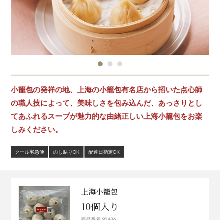
小籠包の発祥の地、上海の小籠包有名店から招いた点心師
の職人技によって、美味しさを包み込んだ、あっさりとし
てあふれるスープが魅力的な由緒正しい上海小籠包をお楽
しみください。
クール宅急便
のし貼りOK
配達日指定OK
上海小籠包
10個入り
商品番号 90436