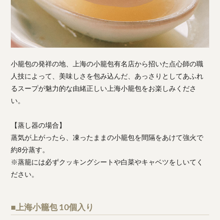
小籠包の発祥の地、上海の小籠包有名店から招いた点心師の職
人技によって、美味しさを包み込んだ、あっさりとしてあふれ
るスープが魅力的な由緒正しい上海小籠包をお楽しみくださ
い。
【蒸し器の場合】
蒸気が上がったら、凍ったままの小籠包を間隔をあけて強火で
約8分蒸す。
※蒸籠には必ずクッキングシートや白菜やキャベツをしいてく
ださい。
■上海小籠包 10個入り