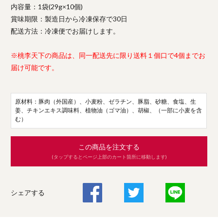
内容量：1袋(29g×10個)
賞味期限：製造日から冷凍保存で30日
配送方法：冷凍便でお届けします。
※桃李天下の商品は、同一配送先に限り送料１個口で4個までお
届け可能です。
原材料：豚肉（外国産）、小麦粉、ゼラチン、豚脂、砂糖、食塩、生
姜、チキンエキス調味料、植物油（ゴマ油）、胡椒、（一部に小麦を含
む）
この商品を注文する
(タップするとページ上部のカート箇所に移動します)
シェアする