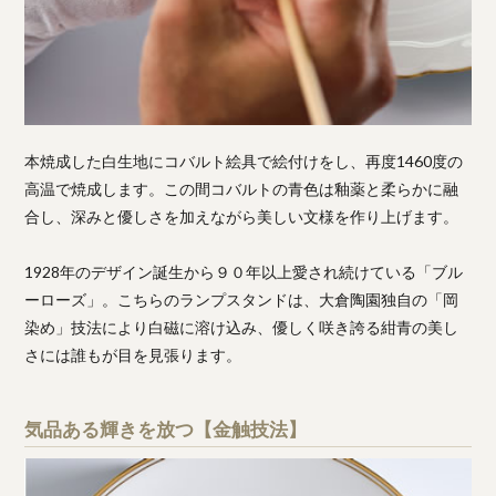
本焼成した白生地にコバルト絵具で絵付けをし、再度1460度の
高温で焼成します。この間コバルトの青色は釉薬と柔らかに融
合し、深みと優しさを加えながら美しい文様を作り上げます。
1928年のデザイン誕生から９０年以上愛され続けている「ブル
ーローズ」。こちらのランプスタンドは、大倉陶園独自の「岡
染め」技法により白磁に溶け込み、優しく咲き誇る紺青の美し
さには誰もが目を見張ります。
気品ある輝きを放つ【金触技法】