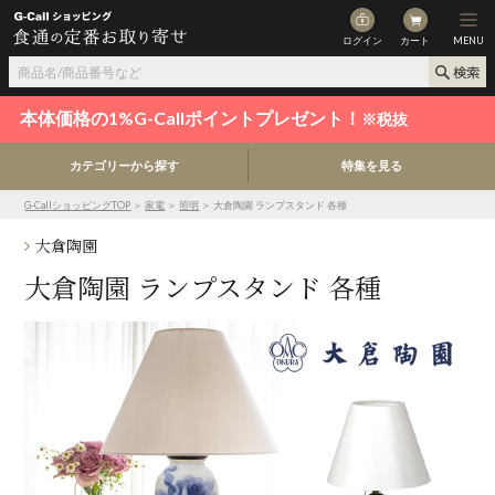
ログイン
カート
MENU
本体価格の1%G-Callポイントプレゼント！
※税抜
カテゴリーから探す
特集を見る
G-CallショッピングTOP
＞
家電
＞
照明
＞ 大倉陶園 ランプスタンド 各種
大倉陶園
大倉陶園 ランプスタンド 各種