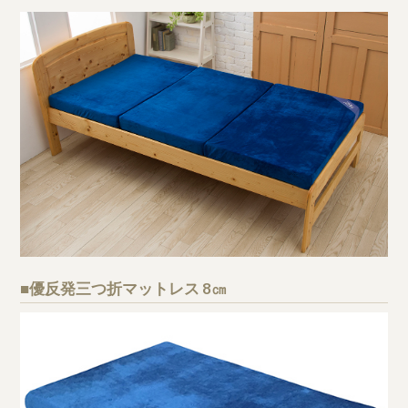
■優反発三つ折マットレス 8㎝