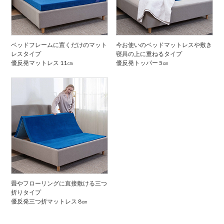
ベッドフレームに置くだけのマット
今お使いのベッドマットレスや敷き
レスタイプ
寝具の上に重ねるタイプ
優反発マットレス 11㎝
優反発トッパー 5㎝
畳やフローリングに直接敷ける三つ
折りタイプ
優反発三つ折マットレス 8㎝