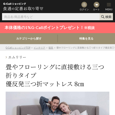
ログイン
カート
MENU
本体価格の1%G-Callポイントプレゼント！
※税抜
カテゴリーから探す
特集を見る
G-CallショッピングTOP
＞
インテリア
＞
寝具
＞ 畳やフローリングに直接敷ける三つ折りタイプ優反発三つ
エムリリー
畳やフローリングに直接敷ける三つ
折りタイプ
優反発三つ折マットレス 8㎝