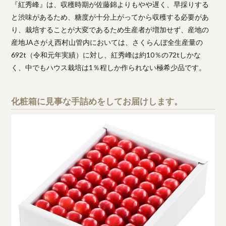
『紅秀峰』は、収穫時期が佐藤錦よりもやや遅く、早採りする
と渋味があるため、糖度が十分上がってから収穫する必要があ
り、栽培することが大変であるため生産者が増加せず、産地の
産地JAさがえ西村山管内においては、さくらんぼ全生産量の
692t（令和元年実績）に対し、紅秀峰は約10％の72tしかな
く、中でもハウス栽培は1％程しか作られない極希少品です。
化粧箱に見事な手詰めをしてお届けします。