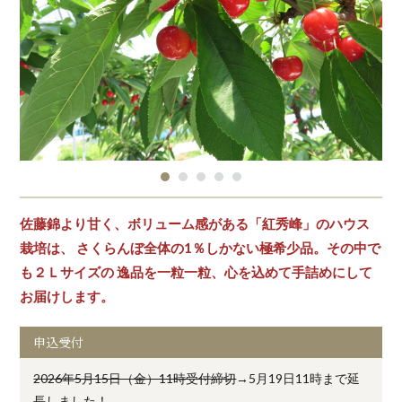
佐藤錦より甘く、ボリューム感がある「紅秀峰」のハウス
栽培は、 さくらんぼ全体の1％しかない極希少品。その中で
も２Ｌサイズの 逸品を一粒一粒、心を込めて手詰めにして
お届けします。
申込受付
2026年5月15日（金）11時受付締切
→5月19日11時まで延
長しました！