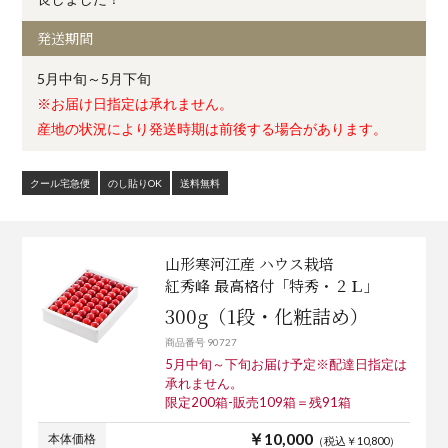
発送期間
5月中旬～5月下旬
※お届け日指定は承れません。
産地の状況により発送時期は前後する場合があります。
クール宅急便
のし貼りOK
送料無料
山形寒河江産 ハウス栽培
紅秀峰 最高格付「特秀・２Ｌ」
300g（1段・化粧詰め）
商品番号 90727
5月中旬～下旬お届け予定※配達日指定は
承れません。
限定200箱-販売109箱＝残91箱
￥10,000
本体価格
（税込￥10,800）