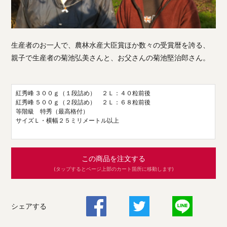
生産者のお一人で、農林水産大臣賞ほか数々の受賞暦を誇る、
親子で生産者の菊池弘美さんと、お父さんの菊池堅治郎さん。
紅秀峰 ３００ｇ（１段詰め） ２Ｌ：４０粒前後
紅秀峰 ５００ｇ（２段詰め） ２Ｌ：６８粒前後
等階級 特秀（最高格付）
サイズＬ・横幅２５ミリメートル以上
この商品を注文する
(タップするとページ上部のカート箇所に移動します)
シェアする