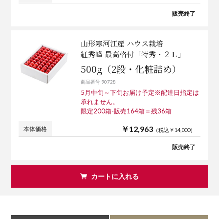
販売終了
山形寒河江産 ハウス栽培
紅秀峰 最高格付「特秀・２Ｌ」
500g（2段・化粧詰め）
商品番号 90728
5月中旬～下旬お届け予定※配達日指定は
承れません。
限定200箱-販売164箱＝残36箱
￥12,963
本体価格
（税込￥14,000）
販売終了
カートに入れる