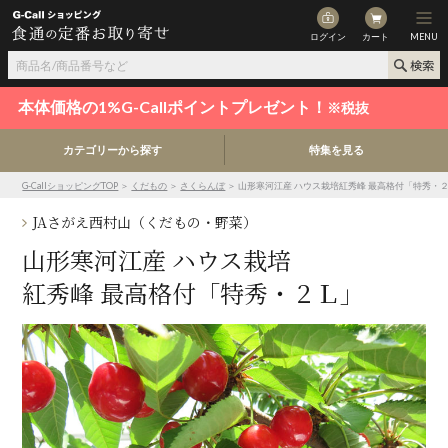
ログイン
カート
MENU
本体価格の1%G-Callポイントプレゼント！
※税抜
カテゴリーから探す
特集を見る
G-CallショッピングTOP
＞
くだもの
＞
さくらんぼ
＞ 山形寒河江産 ハウス栽培紅秀峰 最高格付「特秀・
JAさがえ西村山（くだもの・野菜）
山形寒河江産 ハウス栽培
紅秀峰 最高格付「特秀・２Ｌ」