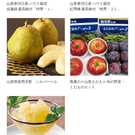
山形寒河江産 ハウス栽培
山形寒河江産 ハウス栽培
佐藤錦 最高格付「特秀・Ｌ」
紅秀峰 最高格付「特秀・２Ｌ」
山形県産西洋梨 シルバーベル
晩夏の≪山形さがえ≫ 旬の野菜・
くだものセット