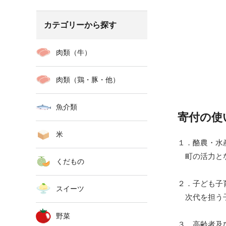
カテゴリーから探す
肉類（牛）
肉類（鶏・豚・他）
魚介類
寄付の使
米
１．酪農・水
町の活力とな
くだもの
２．子ども子
スイーツ
次代を担う子
野菜
３．高齢者及