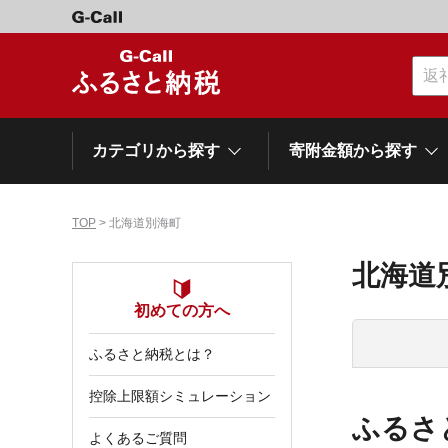
カテゴリから探す
寄附金額から探す
TOP
> 北海道別海町
カテゴリーから探す
寄附金額から探す
自治体から探す
特集
北海道
肉類（牛）
～\10,000
初めての方へ
網走市
池田町
石狩市
白老町
白糠町
弟子屈
北海道
ふるさと納税とは？
くだもの
\40,001～50,000
登別市
平取町
広尾町
紋別市
別海町
利尻富
控除上限額シミュレーション
ドリンク
\500,001～1,000,000
ふるさ
岩手県
雫石町
よくあるご質問
寝具