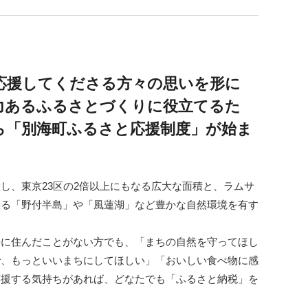
根県
海士町
美容
口県
岩国市
下関市
応援してくださる方々の思いを形に
知県
芸西村
力あるふるさとづくりに役立てるた
から「別海町ふるさと応援制度」が始ま
岡県
大川市
本県
高森町
し、東京23区の2倍以上にもなる広大な面積と、ラムサ
分県
玖珠町
いる「野付半島」や「風蓮湖」など豊かな自然環境を有す
崎県
延岡市
都城市
去に住んだことがない方でも、「まちの自然を守ってほし
で、もっといいまちにしてほしい」「おいしい食べ物に感
島県
東串良町
応援する気持ちがあれば、どなたでも「ふるさと納税」を
縄県
恩納村