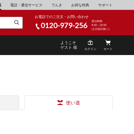
税
電話・通信サービス
でんき
お得な特典
サポート
お電話でのご注文・お問い合わせ
受付時間
0120-979-256
9:00～18:00
(土日祝日除く)
ようこそ
ゲスト 様
ログイン
カート
米
\30,001～40,000
使い道
山県
湯浅町
酒
\200,001～500,000
家電・AV機器
\10,000,001～
山県
笠岡市
キッチン用品