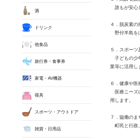
誰もが安心し
酒
４．脱炭素の
ドリンク
野付半島をは
他食品
５．スポーツ
子どもの少年
旅行券・食事券
業等に活用し
家電・AV機器
６．健康や医
医療ニーズの
寝具
用します。
スポーツ・アウトドア
７．協働のま
町民と行政、
雑貨・日用品