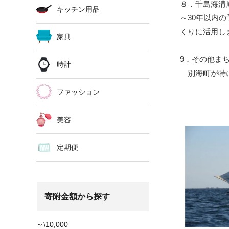
８．千島海溝
キッチン用品
～30年以内
くりに活用し
家具
9．その他ま
時計
別海町が特に
ファッション
美容
定期便
寄附金額から探す
～\10,000