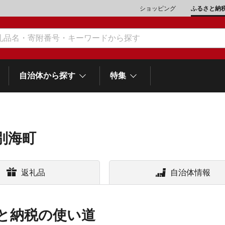
ショッピング
ふるさと納
自治体から探す
特集
別海町
肉類（鶏・豚・他）
\10,001～20,000
魚介類
\20,001～30,000
市川三郷町
笛吹市
町
返礼品
自治体情報
山梨県
和歌
スイーツ
\50,001～100,000
野菜
\100,001～200,000
富士河口湖町
士町
他食品
\1,000,001～5,000,000
旅行券・食事券
\5,000,001～10,000,000
と納税の使い道
熱海市
伊豆市
御殿場市
岡
静岡県
スポーツ・アウトドア
雑貨・日用品