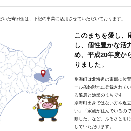
沼津市
袋井市
三島市
島
時計
ファッション
大府市
春日井市
名古屋市
だいた寄附金は、下記の事業に活用させていただいております。
愛知県
山
このまちを愛し、
岐阜県
関市
山県市
高
し、個性豊かな活
三重県
多気町
南伊勢町
め、平成20年度
福
りました。
石川県
津幡町
熊
別海町は北海道の東部に位置
福井県
越前町
大
ール条約湿地に登録されて
る酪農と漁業のまちです。
滋賀県
近江八幡市
高島市
宮
別海町出身ではない方や過
い」「家族が住んでいるの
京都府
亀岡市
京都市
鹿児
動した」など、ふるさとを
していただけます。
大阪府
堺市
大東市
沖