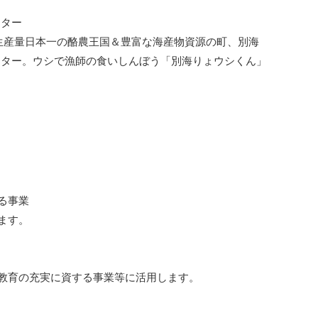
クター
生産量日本一の酪農王国＆豊富な海産物資源の町、別海
クター。ウシで漁師の食いしんぼう「別海りょウシくん」
る事業
ます。
教育の充実に資する事業等に活用します。