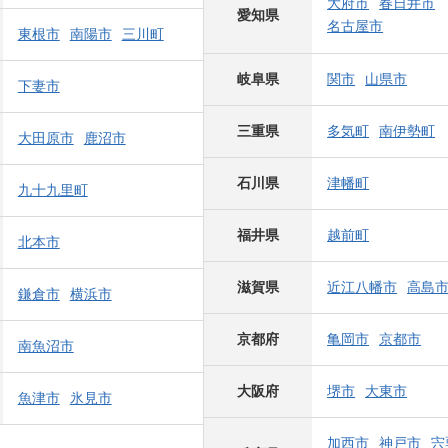
大府市
春日井市
愛知県
名古屋市
東根市
南陽市
三川町
岐阜県
関市
山県市
下妻市
三重県
多気町
南伊勢町
大田原市
鹿沼市
石川県
津幡町
九十九里町
福井県
越前町
北本市
滋賀県
近江八幡市
高島
鎌倉市
横浜市
京都府
亀岡市
京都市
南魚沼市
大阪府
堺市
大東市
魚津市
氷見市
加西市
神戸市
宍