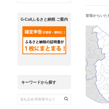
宮城県
気仙沼市
家具
皆様からいた
G-Callふるさと納税 ご案内
山形県
東根市
南陽市
三川町
定期便
茨城県
下妻市
栃木県
大田原市
鹿沼市
千葉県
九十九里町
埼玉県
北本市
キーワードから探す
神奈川県
鎌倉市
横浜市
新潟県
南魚沼市
富山県
魚津市
氷見市