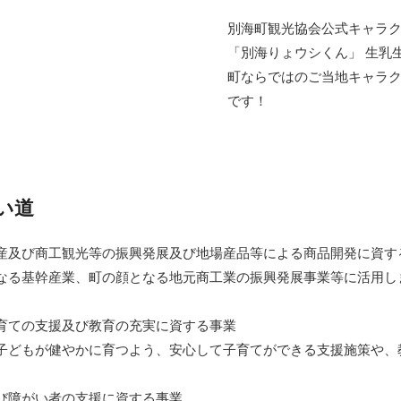
別海町観光協会公式キャラ
加西市
神戸市
宍粟市
兵庫県
「別海りょウシくん」 生乳
新温泉町
町ならではのご当地キャラ
です！
い道
産及び商工観光等の振興発展及び地場産品等による商品開発に資す
る基幹産業、町の顔となる地元商工業の振興発展事業等に活用し
育ての支援及び教育の充実に資する事業
どもが健やかに育つよう、安心して子育てができる支援施策や、
び障がい者の支援に資する事業