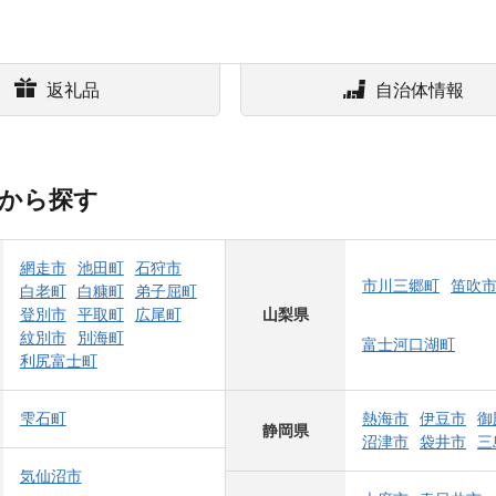
返礼品
自治体情報
から探す
網走市
池田町
石狩市
市川三郷町
笛吹
白老町
白糠町
弟子屈町
登別市
平取町
広尾町
山梨県
紋別市
別海町
富士河口湖町
利尻富士町
雫石町
熱海市
伊豆市
御
静岡県
沼津市
袋井市
三
気仙沼市