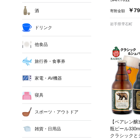
￥79
酒
寄附金額
岩手県雫石町
ドリンク
他食品
旅行券・食事券
家電・AV機器
寝具
スポーツ・アウトドア
【ベアレン醸
瓶ビール330m
雑貨・日用品
クラシック