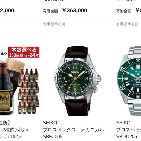
2,000
￥363,000
￥8
寄附金額
寄附金額
岩手県雫石町
岩手県雫石町
造所】
SEIKO
SEIKO
l 2種飲み比べ
プロスペックス メカニカル
プロスペッ
とシュバルツ
SBEJ005
SBDC20