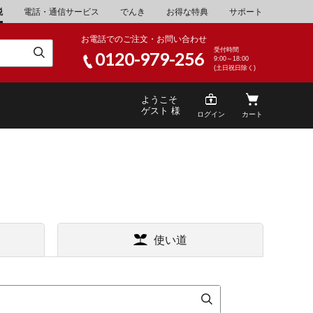
税
電話・通信サービス
でんき
お得な特典
サポート
お電話でのご注文・お問い合わせ
受付時間
0120-979-256
9:00～18:00
(土日祝日除く)
ようこそ
ゲスト 様
ログイン
カート
米
\30,001～40,000
使い道
山県
湯浅町
酒
\200,001～500,000
家電・AV機器
\10,000,001～
山県
笠岡市
キッチン用品