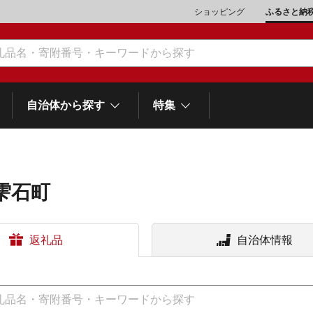
ショッピング
ふるさと納
自治体から探す
特集
雫石町
肉類（鶏・豚・他）
\10,001～20,000
魚介類
\20,001～30,000
市川三郷町
笛吹市
町
返礼品
自治体情報
山梨県
和歌
スイーツ
\50,001～100,000
野菜
\100,001～200,000
富士河口湖町
士町
他食品
\1,000,001～5,000,000
旅行券・食事券
\5,000,001～10,000,000
熱海市
伊豆市
御殿場市
岡
静岡県
スポーツ・アウトドア
雑貨・日用品