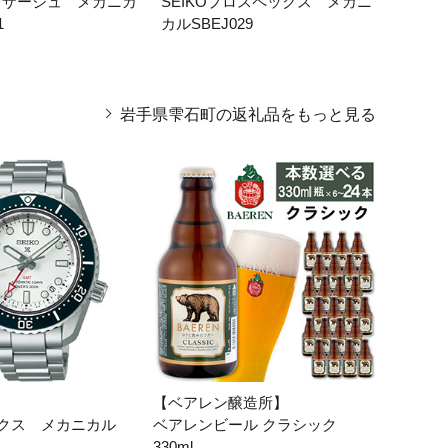
プレザージュ メカニカ
SEIKOプロスペックス メカニ
【ベア
1
カルSBEJ029
ール ク
岩手県雫石町の返礼品をもっと見る
【ベアレン醸造所】
クス メカニカル
ベアレンビール クラシック
330ml