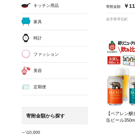
キッチン用品
￥11
寄附金額
岩手県雫石町
家具
時計
ファッション
美容
定期便
【ベアレン醸
寄附金額から探す
缶ビール350
～\10,000