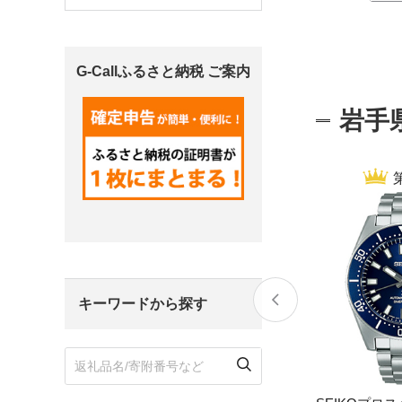
宮城県
気仙沼市
家具
G-Callふるさと納税 ご案内
山形県
東根市
南陽市
三川町
定期便
岩手
茨城県
下妻市
栃木県
大田原市
鹿沼市
千葉県
九十九里町
埼玉県
北本市
キーワードから探す
神奈川県
鎌倉市
横浜市
新潟県
南魚沼市
富山県
魚津市
氷見市