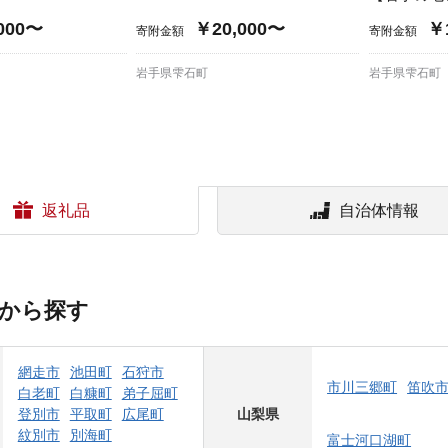
000〜
￥20,000〜
￥
寄附金額
寄附金額
岩手県雫石町
岩手県雫石町
返礼品
自治体情報
から探す
網走市
池田町
石狩市
市川三郷町
笛吹
白老町
白糠町
弟子屈町
登別市
平取町
広尾町
山梨県
紋別市
別海町
富士河口湖町