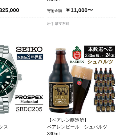
25,000
￥11,000〜
寄附金額
岩手県雫石町
【ベアレン醸造所】
クス
ベアレンビール シュバルツ
5
330ml