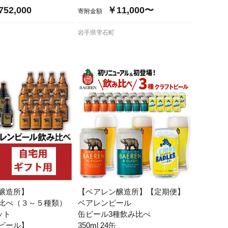
52,000
￥11,000〜
寄附金額
岩手県雫石町
醸造所】
【ベアレン醸造所】【定期便】
比べ（３～５種類）
ベアレンビール
ット
缶ビール3種飲み比べ
ビール】
350ml 24缶