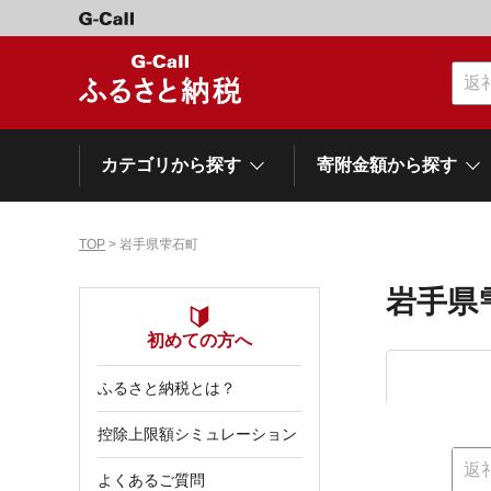
カテゴリから探す
寄附金額から探す
TOP
> 岩手県雫石町
カテゴリーから探す
寄附金額から探す
自治体から探す
特集
岩手県
肉類（牛）
～\10,000
初めての方へ
網走市
池田町
石狩市
白老町
白糠町
弟子屈
北海道
ふるさと納税とは？
くだもの
\40,001～50,000
登別市
平取町
広尾町
紋別市
別海町
利尻富
控除上限額シミュレーション
ドリンク
\500,001～1,000,000
岩手県
雫石町
よくあるご質問
寝具