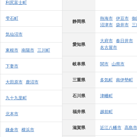
利尻富士町
雫石町
熱海市
伊豆市
御
静岡県
沼津市
袋井市
三
気仙沼市
大府市
春日井市
愛知県
名古屋市
東根市
南陽市
三川町
岐阜県
関市
山県市
下妻市
三重県
多気町
南伊勢町
大田原市
鹿沼市
石川県
津幡町
九十九里町
福井県
越前町
北本市
滋賀県
近江八幡市
高島
鎌倉市
横浜市