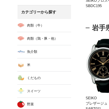
SEIKOプロ
SBDC195
カテゴリーから探す
肉類（牛）
岩手
肉類（鶏・豚・他）
魚介類
米
くだもの
スイーツ
SEIKO
プレザージュ
野菜
SART011