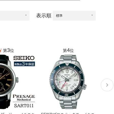
根県
海士町
美容
表示順
口県
岩国市
下関市
知県
芸西村
岡県
大川市
3
4
第
位
第
位
本県
高森町
分県
玖珠町
崎県
延岡市
都城市
島県
東串良町
縄県
恩納村