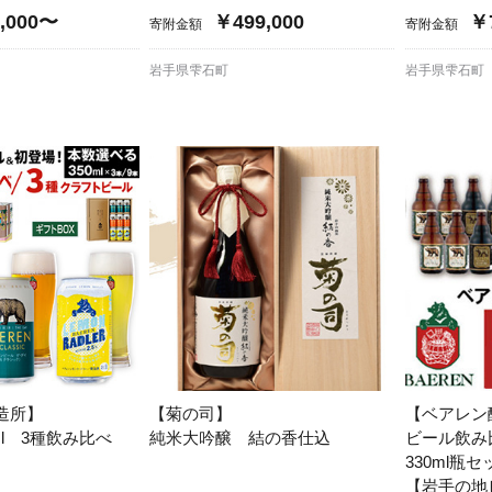
,000〜
￥499,000
￥7
寄附金額
寄附金額
岩手県雫石町
岩手県雫石町
造所】
【菊の司】
【ベアレン
ml 3種飲み比べ
純米大吟醸 結の香仕込
ビール飲み
330ml瓶セ
【岩手の地