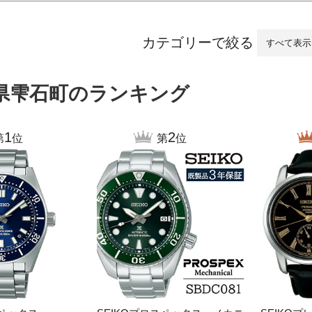
沼津市
袋井市
三島市
島
時計
ファッション
大府市
春日井市
名古屋市
カテゴリーで絞る
愛知県
山
県雫石町のランキング
岐阜県
関市
山県市
高
三重県
多気町
南伊勢町
福
1
2
第
位
第
位
石川県
津幡町
熊
福井県
越前町
大
滋賀県
近江八幡市
高島市
宮
京都府
亀岡市
京都市
鹿児
大阪府
堺市
大東市
沖