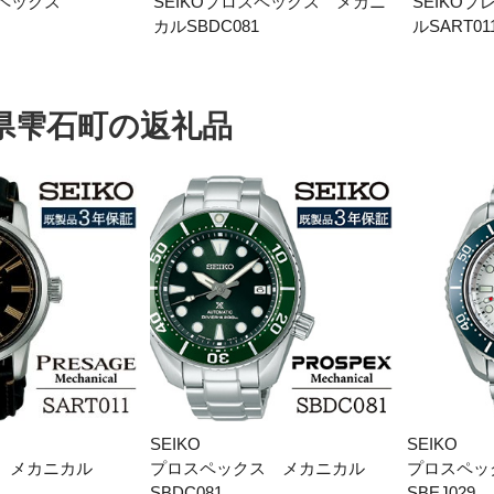
スペックス
SEIKOプロスペックス メカニ
SEIKO
カルSBDC081
ルSART01
加西市
神戸市
宍粟市
兵庫県
新温泉町
県雫石町の返礼品
SEIKO
SEIKO
 メカニカル
プロスペックス メカニカル
プロスペッ
SBDC081
SBEJ029