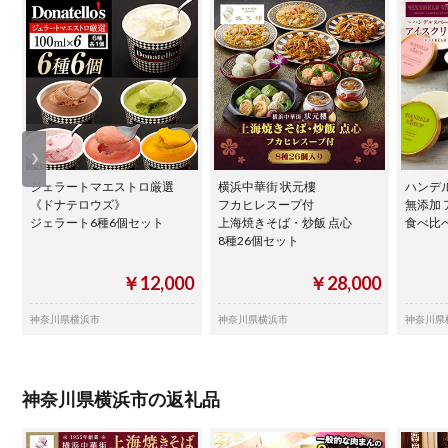
ジェラートマエストロ厳選
横浜中華街 状元樓
ハンデ
《ドナテロウズ》
フカヒレスープ付
無添加
ジェラート6種6個セット
上海焼きそば・炒飯 点心
食べ比べ
8種26個セット
￥12,000
￥28,000
神奈川県横浜市
神奈川県横浜市
神奈川県
神奈川県横浜市の返礼品