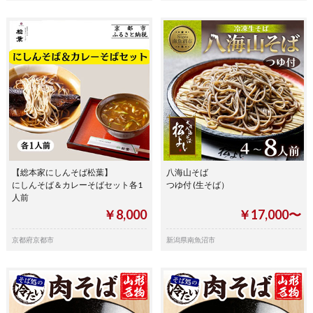
【総本家にしんそば松葉】
八海山そば
にしんそば＆カレーそばセット各1
つゆ付 (生そば）
人前
￥8,000
￥17,000〜
京都府京都市
新潟県南魚沼市