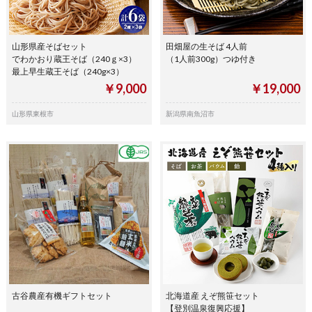
山形県産そばセット
田畑屋の生そば 4人前
でわかおり蔵王そば（240ｇ×3）
（1人前300g）つゆ付き
最上早生蔵王そば（240g×3）
￥9,000
￥19,000
山形県東根市
新潟県南魚沼市
古谷農産有機ギフトセット
北海道産 えぞ熊笹セット
【登別温泉復興応援】