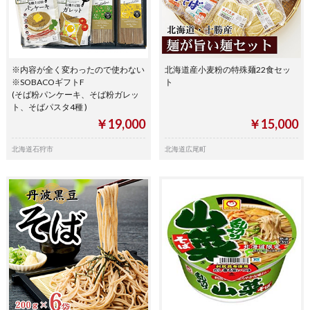
※内容が全く変わったので使わない
北海道産小麦粉の特殊麺22食セッ
※SOBACOギフトF
ト
(そば粉パンケーキ、そば粉ガレッ
ト、そばパスタ4種 )
￥19,000
￥15,000
北海道石狩市
北海道広尾町