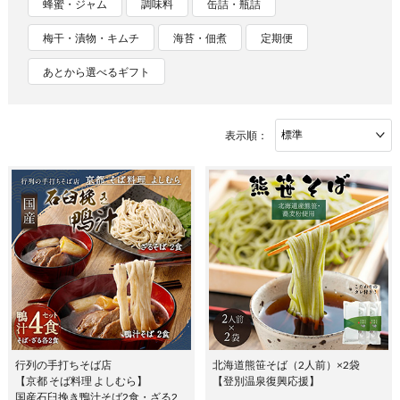
蜂蜜・ジャム
調味料
缶詰・瓶詰
梅干・漬物・キムチ
海苔・佃煮
定期便
あとから選べるギフト
表示順：
行列の手打ちそば店
北海道熊笹そば（2人前）×2袋
【京都 そば料理 よしむら】
【登別温泉復興応援】
国産石臼挽き鴨汁そば2食・ざる2