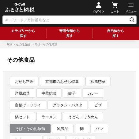
ログイン
カート
メニュー
カテゴリーから
寄附金額から
自治体から
探す
探す
探す
TOP
＞
その他食品
＞ そば・その他麺類
その他食品
おせち料理
京都市のおせち特集
和風惣菜
洋風総菜
中華総菜
餃子
カレー
唐揚げ・フライ
グラタン・パスタ
ピザ
鍋セット
ラーメン
うどん・そうめん
そば・その他麺類
乳製品
卵
パン