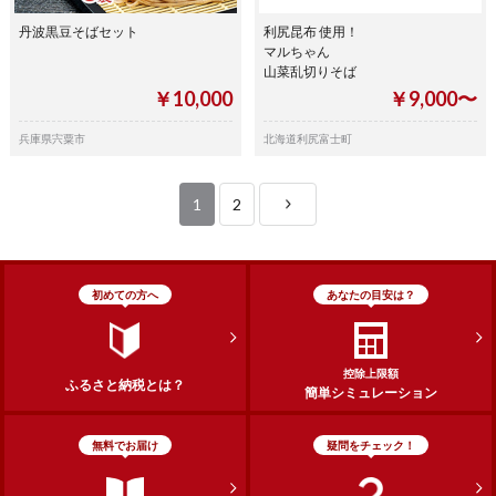
丹波黒豆そばセット
利尻昆布 使用！
マルちゃん
山菜乱切りそば
￥10,000
￥9,000〜
兵庫県宍粟市
北海道利尻富士町
1
2
初めての方へ
あなたの目安は？
控除上限額
ふるさと納税とは？
簡単シミュレーション
無料でお届け
疑問をチェック！