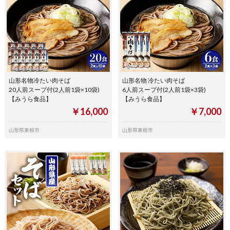
山形名物冷たい肉そば
山形名物 冷たい肉そば
20人前スープ付(2人前1袋×10袋)
6人前スープ付(2人前1袋×3袋)
【みうら食品】
【みうら食品】
￥16,000
￥7,000
山形県東根市
山形県東根市