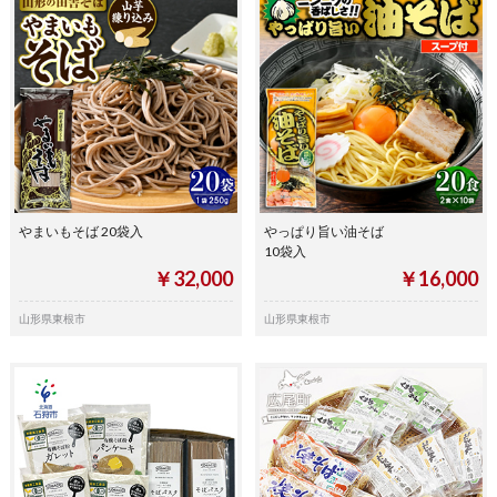
やまいもそば 20袋入
やっぱり旨い油そば
10袋入
￥32,000
￥16,000
山形県東根市
山形県東根市