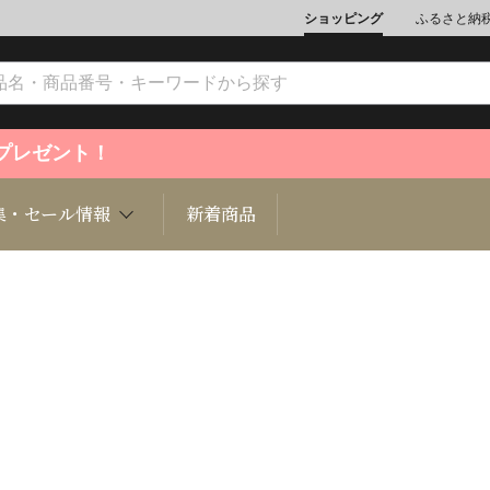
ショッピング
ふるさと納
ントプレゼント！
集・セール情報
新着商品
文化
魚介類
ジュエリー
肉類
インテリ
ション
総菜
定期購読雑誌
麺類/つ
書籍