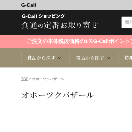
ご注文の本体税抜価格の1％G-Callポイ
食品から探す
物品から探す
特
食品から探す
物品から探す
特集・セール情報
TOP
> オホーツクバザール
オホーツクバザール
くだもの
趣味・雑貨
お米
芸能・
洋菓子
キッチン用品
和菓子
ファッ