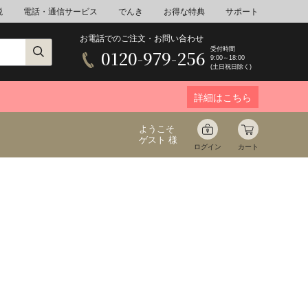
税
電話・通信サービス
でんき
お得な特典
サポート
お電話でのご注文・お問い合わせ
受付時間
0120-979-256
9:00～18:00
(土日祝日除く)
詳細はこちら
ようこそ
ゲスト 様
ログイン
カート
ア
野菜
花束ギフト
ゆ
ミネラルウォーター
音楽