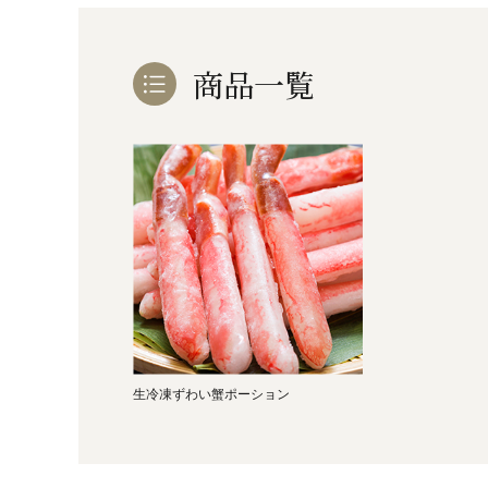
お酒
家電
珈琲/茶
キッズ
商品一覧
鍋
健康/美容
旬の食
ペット
産地検索
生冷凍ずわい蟹ポーション