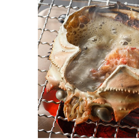
お酒
家電
珈琲/茶
キッズ
鍋
健康/美容
旬の食
ペット
産地検索