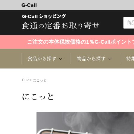
ご注文の本体税抜価格の1％G-Callポイ
食品から探す
物品から探す
特
食品から探す
物品から探す
特集・セール情報
TOP
> にこっと
にこっと
くだもの
趣味・雑貨
お米
芸能・
洋菓子
キッチン用品
和菓子
ファッ