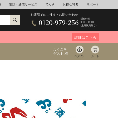
税
電話・通信サービス
でんき
お得な特典
サポート
お電話でのご注文・お問い合わせ
受付時間
0120-979-256
9:00～18:00
(土日祝日除く)
詳細はこちら
ようこそ
ゲスト 様
ログイン
カート
ア
野菜
花束ギフト
ゆ
ミネラルウォーター
音楽