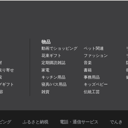
物品
動画でショッピング
ペット関連
花束ギフト
ファッション
定期購読雑誌
音楽
材
家電
書籍
取り寄せ
キッチン用品
事務用品
索
寝具/バス用品
キッズベビー
グギフト
雑貨
伝統工芸
容
ピング
ふるさと納税
電話・通信サービス
でんき