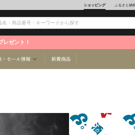
ショッピング
ふるさと納
ントプレゼント！
集・セール情報
新着商品
文化
魚介類
ジュエリー
肉類
インテリ
ション
総菜
定期購読雑誌
麺類/つ
書籍