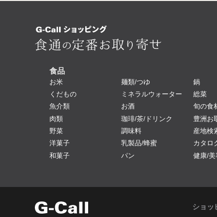
食品
お米
麺類/つゆ
鍋
くだもの
ミネラルウォーター
総菜
魚介類
お酒
旬の食
肉類
珈琲/茶/ドリンク
豊洲お
野菜
調味料
産地検
洋菓子
乳製品/蜂蜜
カタロ
和菓子
パン
健康/美
ショッ