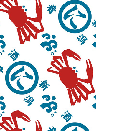
蜂蜜
パン
防災関連
り寄せ
健康/美容