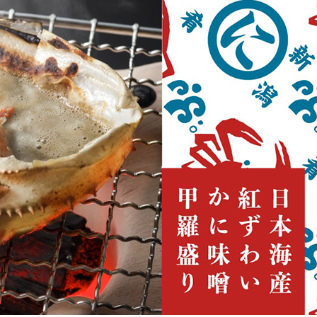
/ドリンク
ベビー
調味料
伝統工芸
乳製品/
事務用品
材
関連
ギフト
豊洲お取