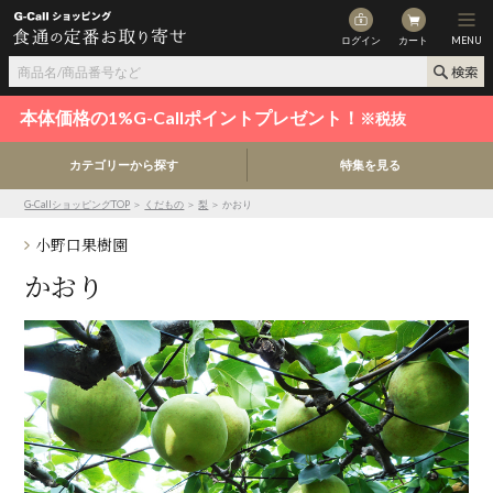
ログイン
カート
MENU
本体価格の1%G-Callポイントプレゼント！
※税抜
カテゴリーから探す
特集を見る
G-CallショッピングTOP
＞
くだもの
＞
梨
＞ かおり
小野口果樹園
かおり