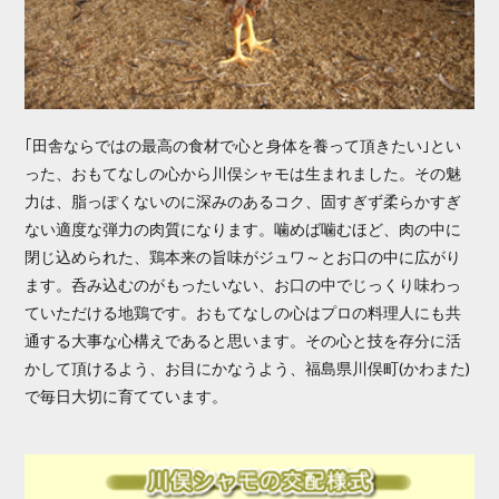
｢田舎ならではの最高の食材で心と身体を養って頂きたい｣とい
った、おもてなしの心から川俣シャモは生まれました。その魅
力は、脂っぽくないのに深みのあるコク、固すぎず柔らかすぎ
ない適度な弾力の肉質になります。噛めば噛むほど、肉の中に
閉じ込められた、鶏本来の旨味がジュワ～とお口の中に広がり
ます。呑み込むのがもったいない、お口の中でじっくり味わっ
ていただける地鶏です。おもてなしの心はプロの料理人にも共
通する大事な心構えであると思います。その心と技を存分に活
かして頂けるよう、お目にかなうよう、福島県川俣町(かわまた)
で毎日大切に育てています。