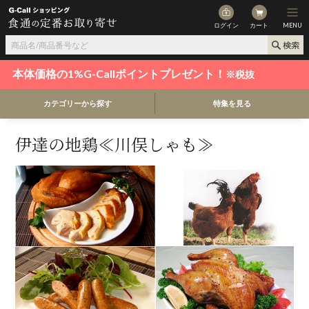
ログイン
カート
MENU
本体価格の1%G-Callポイントプレゼント！
※税抜
カテゴリーから探す
特集を見る
伊達の地鶏≪川俣しゃも≫