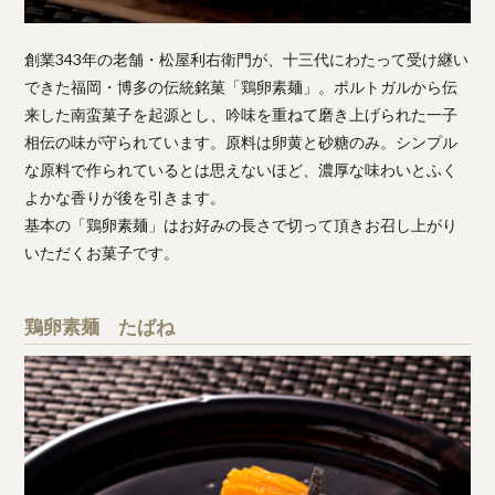
創業343年の老舗・松屋利右衛門が、十三代にわたって受け継い
できた福岡・博多の伝統銘菓「鶏卵素麺」。ポルトガルから伝
来した南蛮菓子を起源とし、吟味を重ねて磨き上げられた一子
相伝の味が守られています。原料は卵黄と砂糖のみ。シンプル
な原料で作られているとは思えないほど、濃厚な味わいとふく
よかな香りが後を引きます。
基本の「鶏卵素麺」はお好みの長さで切って頂きお召し上がり
いただくお菓子です。
鶏卵素麺 たばね