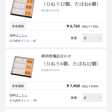
（ひねり12個、たばね6個）
商品番号 83296
￥6,760
本体価格
（税込￥7,300）
送料は
こちら
数量：
G-Callポイント：67
鶏卵素麺詰合わせ
（ひねり6個、たばね12個）
商品番号 83299
￥7,408
本体価格
（税込￥8,000）
送料は
こちら
数量：
G-Callポイント：74