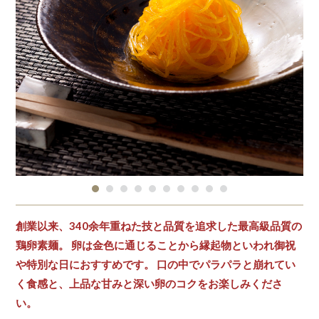
創業以来、340余年重ねた技と品質を追求した最高級品質の
鶏卵素麺。 卵は金色に通じることから縁起物といわれ御祝
や特別な日におすすめです。 口の中でパラパラと崩れてい
く食感と、上品な甘みと深い卵のコクをお楽しみくださ
い。