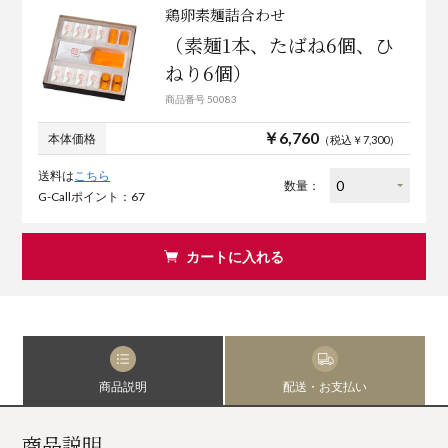
鶏卵素麺詰合わせ
（素麺1本、たばね6個、ひ
ねり6個）
商品番号 50083
￥6,760
本体価格
（税込￥7,300）
送料は
こちら
数量：
G-Callポイント：67
カートに入れる
商品説明
配送・お支払い
商品説明