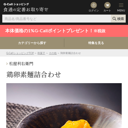
ログイン
カート
MENU
本体価格の1%G-Callポイントプレゼント！
※税抜
カテゴリーから探す
特集を見る
G-CallショッピングTOP
＞
和菓子
＞
その他
＞ 鶏卵素麺詰合わせ
松屋利右衛門
鶏卵素麺詰合わせ