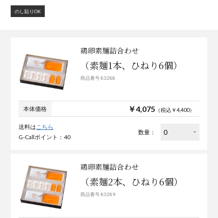
のし貼りOK
鶏卵素麺詰合わせ
（素麺1本、ひねり6個）
商品番号 83288
￥4,075
本体価格
（税込￥4,400）
送料は
こちら
数量：
G-Callポイント：40
鶏卵素麺詰合わせ
（素麺2本、ひねり6個）
商品番号 83289