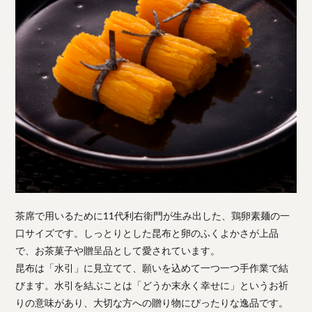
茶席で用いるために11代利右衛門が生み出した、鶏卵素麺の一
口サイズです。しっとりとした昆布と卵のふくよかさが上品
で、お茶菓子や贈呈品として愛されています。
昆布は「水引」に見立てて、願いを込めて一つ一つ手作業で結
びます。水引を結ぶことは「どうか末永く幸せに」というお祈
りの意味があり、大切な方への贈り物にぴったりな逸品です。