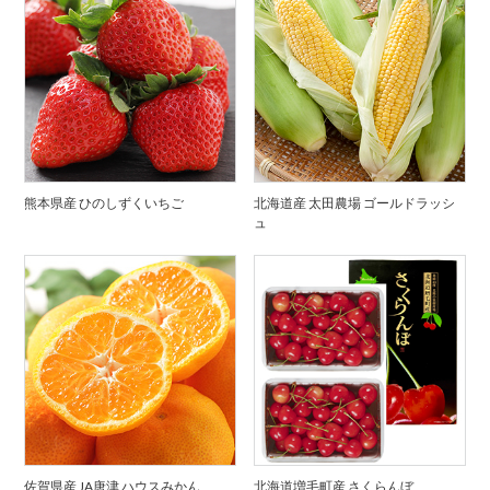
熊本県産 ひのしずくいちご
北海道産 太田農場 ゴールドラッシ
ュ
佐賀県産 JA唐津 ハウスみかん
北海道増毛町産 さくらんぼ