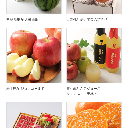
秀品 鳥取産 大栄西瓜
山梨桃と伊万里梨の詰合せ
岩手県産 ジョナゴールド
雪貯蔵りんごジュース
＜サンふじ・王林＞