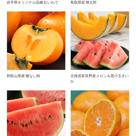
岩手県オリジナル品種 紅いわて
鳥取県産 輝太郎
和歌山県産 種なし柿
北海道富良野産メロン＆黒小玉すい
か