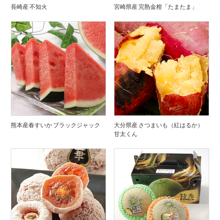
長崎産 不知火
宮崎県産 完熟金柑「たまたま」
熊本産春すいか ブラックジャック
大分県産 さつまいも（紅はるか）
甘太くん