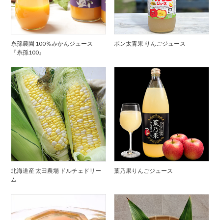
糸孫農園 100％みかんジュース
ポン太青果 りんごジュース
『糸孫100』
北海道産 太田農場 ドルチェドリー
葉乃果りんごジュース
ム