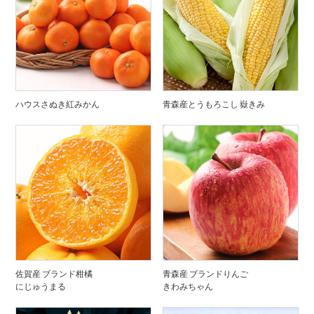
ハウスさぬき紅みかん
青森産とうもろこし 嶽きみ
佐賀産 ブランド柑橘
青森産 ブランドりんご
にじゅうまる
きわみちゃん