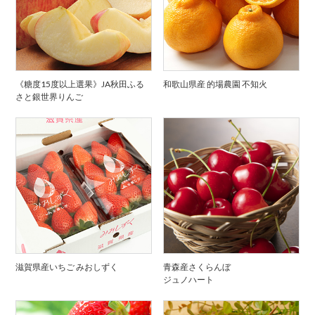
《糖度15度以上選果》JA秋田ふる
和歌山県産 的場農園 不知火
さと銀世界りんご
滋賀県産いちご みおしずく
青森産さくらんぼ
ジュノハート