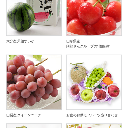
大分産 天領すいか
山形県産
阿部さんグループの”佐藤錦”
山梨産 クイーンニーナ
お盆のお供えフルーツ盛り合わせ