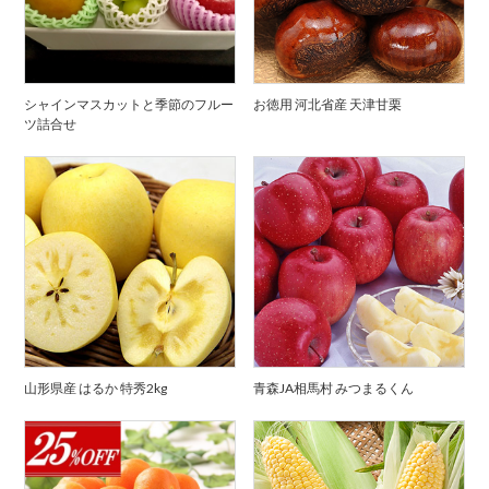
シャインマスカットと季節のフルー
お徳用 河北省産 天津甘栗
ツ詰合せ
山形県産 はるか 特秀2kg
青森JA相馬村 みつまるくん