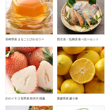
長崎県産 まるごとびわゼリー
西京漬・塩麹漬 食べ比べセット
幻のイチゴ 長野産 軽井沢 桃薫
愛媛県産 媛小春