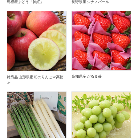
島根産ぶどう「神紅」
長野県産 シナノパール
高知県産 だるま苺
特秀品 山形県産 幻のりんご≪高徳
≫