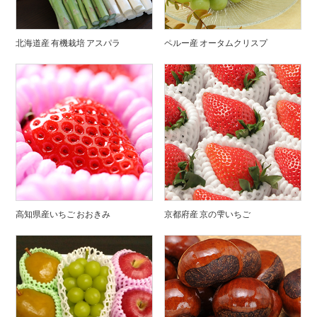
北海道産 有機栽培 アスパラ
ペルー産 オータムクリスプ
高知県産いちご おおきみ
京都府産 京の雫いちご