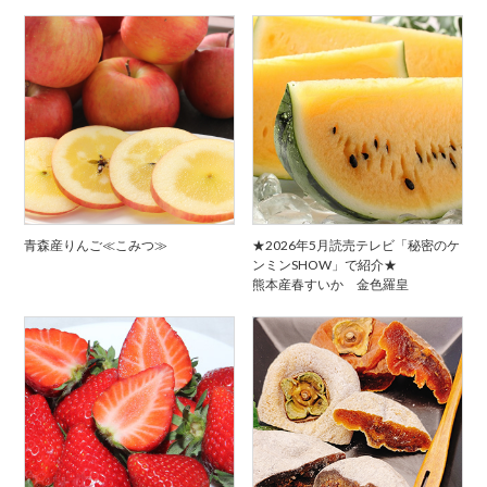
青森産りんご≪こみつ≫
★2026年5月読売テレビ「秘密のケ
ンミンSHOW」で紹介★
熊本産春すいか 金色羅皇