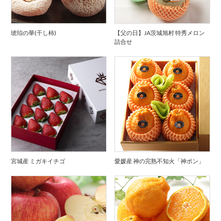
琥珀の華(干し柿)
【父の日】JA茨城旭村 特秀メロン
詰合せ
宮城産 ミガキイチゴ
愛媛産 神の完熟不知火「神ポン」