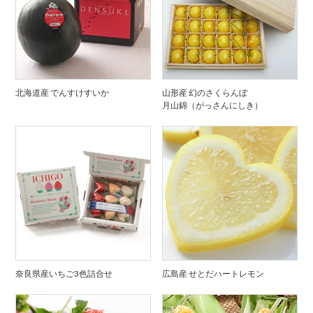
北海道産 でんすけすいか
山形産 幻のさくらんぼ
月山錦（がっさんにしき）
奈良県産いちご3色詰合せ
広島産 せとだハートレモン