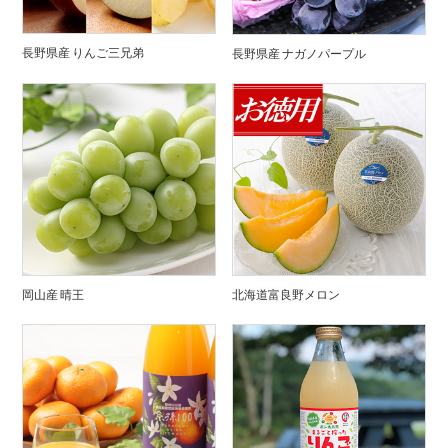
長野県産 りんご三兄弟
長野県産 ナガノパープル
岡山産 晴王
北海道富良野メロン