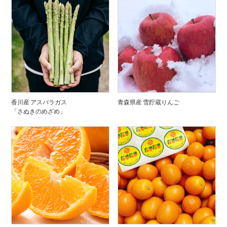
香川産 アスパラガス
青森県産 雪貯蔵りんご
「さぬきのめざめ」