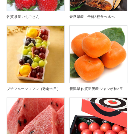
佐賀県産 いちごさん
奈良県産 干柿3種食べ比べ
プチフルーツコフレ（敬老の日）
新潟県 佐渡羽茂産 ジャンボ柿6玉