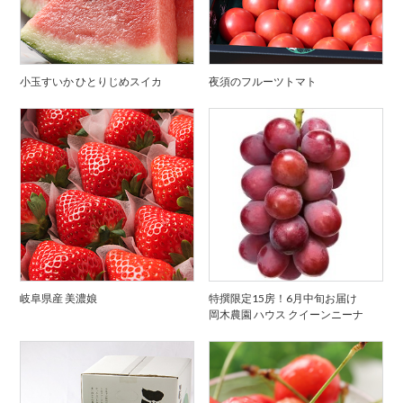
小玉すいか ひとりじめスイカ
夜須のフルーツトマト
岐阜県産 美濃娘
特撰限定15房！6月中旬お届け
岡木農園 ハウス クイーンニーナ