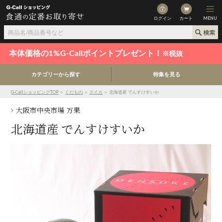
ログイン
カート
MENU
本体価格の1%G-Callポイントプレゼント！
※税抜
カテゴリーから探す
特集を見る
G-CallショッピングTOP
＞
くだもの
＞
スイカ
＞ 北海道産 でんすけすいか
大阪市中央市場 万果
北海道産 でんすけすいか