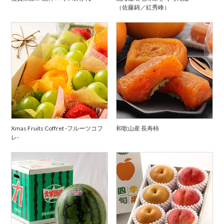
（佐藤錦／紅秀峰）
Xmas Fruits Coffret -フルーツコフ
和歌山産 長寿柿
レ-