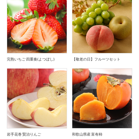
完熟いちご 四重奏(よつぼし)
【敬老の日】フルーツセット
岩手花巻 賢治りんご
和歌山県産 富有柿