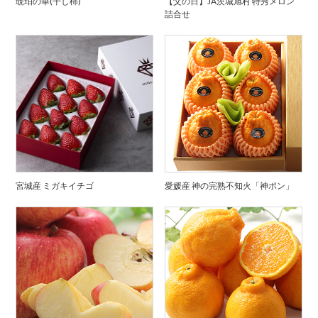
琥珀の華(干し柿)
【父の日】JA茨城旭村 特秀メロン
詰合せ
宮城産 ミガキイチゴ
愛媛産 神の完熟不知火「神ポン」