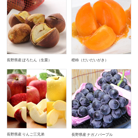
長野県産 ぽろたん（生栗）
橙柿（だいだいがき）
長野県産 りんご三兄弟
長野県産 ナガノパープル