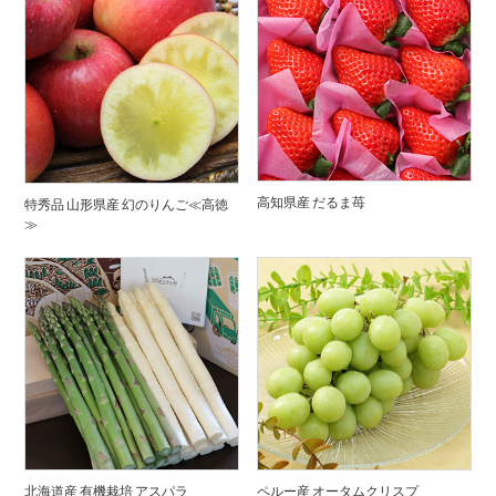
高知県産 だるま苺
特秀品 山形県産 幻のりんご≪高徳
≫
北海道産 有機栽培 アスパラ
ペルー産 オータムクリスプ