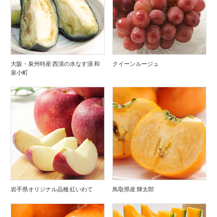
大阪・泉州特産 西清の水なす漬 和
クイーンルージュ
泉小町
岩手県オリジナル品種 紅いわて
鳥取県産 輝太郎