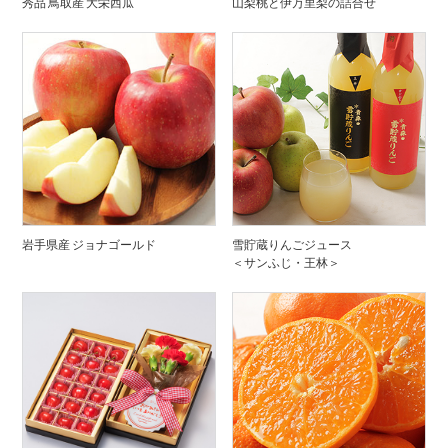
秀品 鳥取産 大栄西瓜
山梨桃と伊万里梨の詰合せ
岩手県産 ジョナゴールド
雪貯蔵りんごジュース
＜サンふじ・王林＞