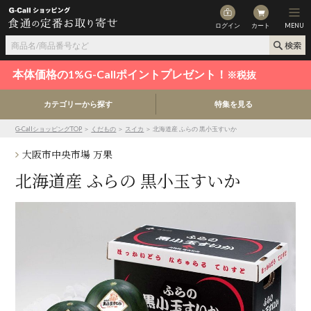
ログイン
カート
MENU
本体価格の1%G-Callポイントプレゼント！
※税抜
カテゴリーから探す
特集を見る
G-CallショッピングTOP
＞
くだもの
＞
スイカ
＞ 北海道産 ふらの 黒小玉すいか
大阪市中央市場 万果
北海道産 ふらの 黒小玉すいか