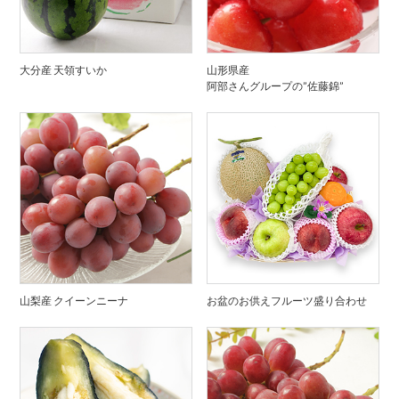
大分産 天領すいか
山形県産
阿部さんグループの”佐藤錦”
山梨産 クイーンニーナ
お盆のお供えフルーツ盛り合わせ