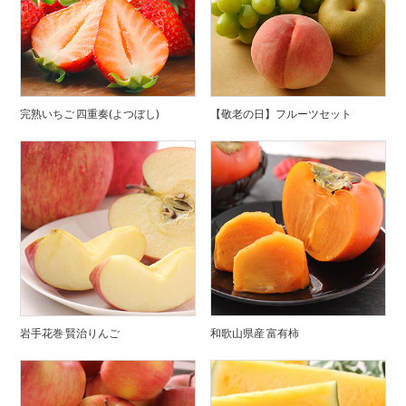
完熟いちご 四重奏(よつぼし)
【敬老の日】フルーツセット
岩手花巻 賢治りんご
和歌山県産 富有柿