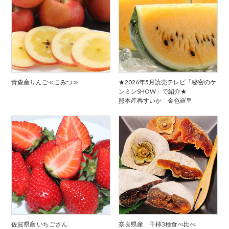
青森産りんご≪こみつ≫
★2026年5月読売テレビ「秘密のケ
ンミンSHOW」で紹介★
熊本産春すいか 金色羅皇
佐賀県産 いちごさん
奈良県産 干柿3種食べ比べ