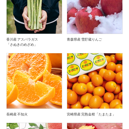
香川産 アスパラガス
青森県産 雪貯蔵りんご
「さぬきのめざめ」
長崎産 不知火
宮崎県産 完熟金柑「たまたま」