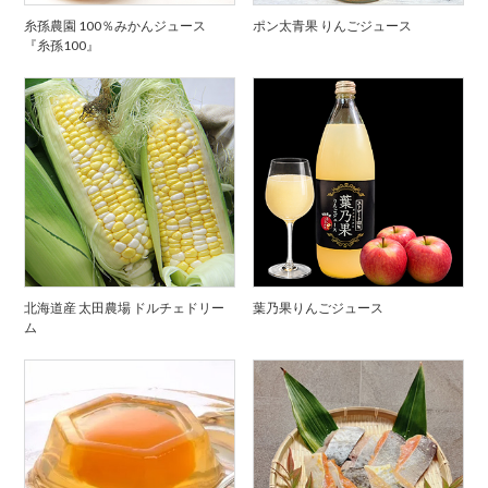
糸孫農園 100％みかんジュース
ポン太青果 りんごジュース
『糸孫100』
北海道産 太田農場 ドルチェドリー
葉乃果りんごジュース
ム