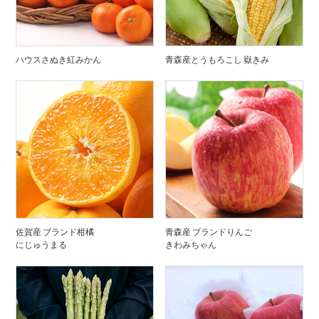
ハウスさぬき紅みかん
青森産とうもろこし 嶽きみ
佐賀産 ブランド柑橘
青森産 ブランドりんご
にじゅうまる
きわみちゃん