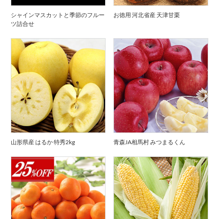
シャインマスカットと季節のフルー
お徳用 河北省産 天津甘栗
ツ詰合せ
山形県産 はるか 特秀2kg
青森JA相馬村 みつまるくん