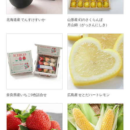
北海道産 でんすけすいか
山形産 幻のさくらんぼ
月山錦（がっさんにしき）
奈良県産いちご3色詰合せ
広島産 せとだハートレモン