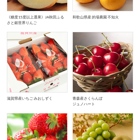
《糖度15度以上選果》JA秋田ふる
和歌山県産 的場農園 不知火
さと銀世界りんご
滋賀県産いちご みおしずく
青森産さくらんぼ
ジュノハート