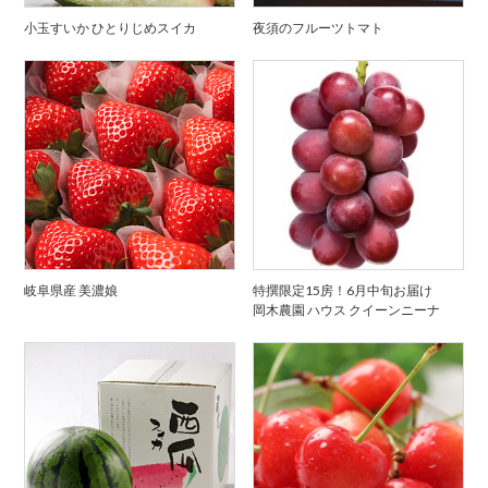
小玉すいか ひとりじめスイカ
夜須のフルーツトマト
岐阜県産 美濃娘
特撰限定15房！6月中旬お届け
岡木農園 ハウス クイーンニーナ