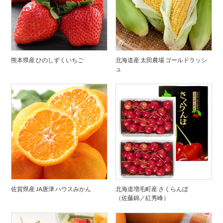
熊本県産 ひのしずくいちご
北海道産 太田農場 ゴールドラッシ
ュ
佐賀県産 JA唐津 ハウスみかん
北海道増毛町産 さくらんぼ
（佐藤錦／紅秀峰）