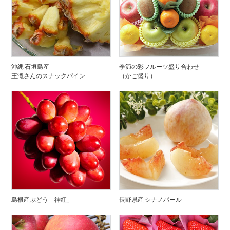
沖縄 石垣島産
季節の彩フルーツ盛り合わせ
王滝さんのスナックパイン
（かご盛り）
島根産ぶどう「神紅」
長野県産 シナノパール