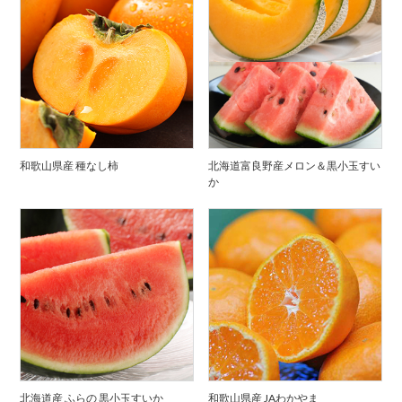
和歌山県産 種なし柿
北海道富良野産メロン＆黒小玉すい
か
北海道産 ふらの 黒小玉すいか
和歌山県産 JAわかやま