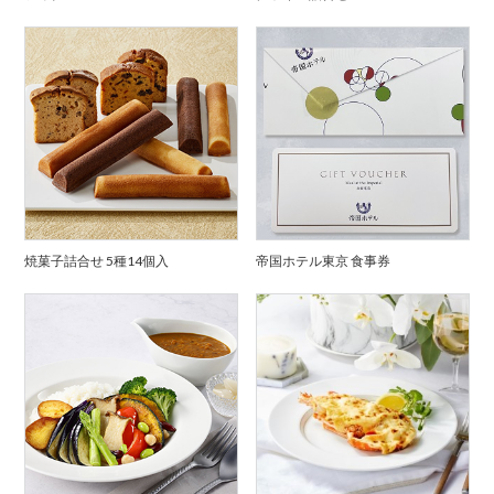
焼菓子詰合せ 5種14個入
帝国ホテル東京 食事券