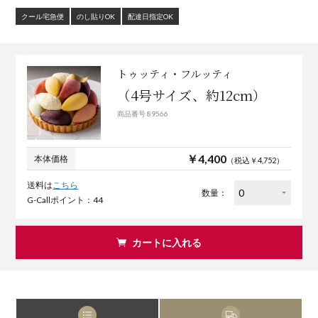
クール宅急便
のし貼りOK
配達日指定OK
トゥッティ・フルッティ
（4号サイズ、約12cm）
商品番号 89566
￥4,400
本体価格
（税込￥4,752）
送料は
こちら
数量：
G-Callポイント：44
カートに入れる