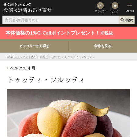
ログイン
カート
MENU
本体価格の1%G-Callポイントプレゼント！
※税抜
カテゴリーから探す
特集を見る
G-CallショッピングTOP
＞
洋菓子
＞
ケーキ
＞ トゥッティ・フルッティ
ベルグの４月
トゥッティ・フルッティ