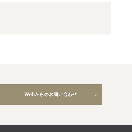
蜂蜜
パン
防災関連
り寄せ
健康/美容
Webからのお問い合わせ