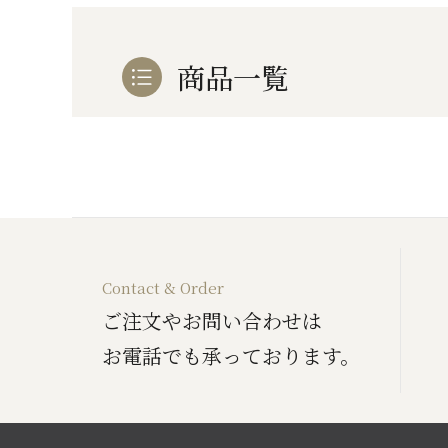
お酒
家電
珈琲/茶
キッズ
商品一覧
鍋
健康/美容
旬の食
ペット
産地検索
Contact & Order
ご注文やお問い合わせは
お電話でも承っております。