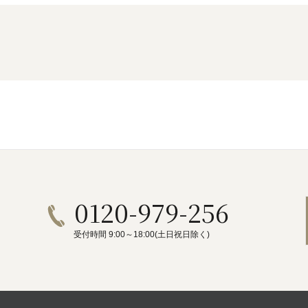
/ドリンク
ベビー
調味料
伝統工芸
乳製品/
事務用品
材
関連
ギフト
豊洲お取
0120-979-256
受付時間 9:00～18:00(土日祝日除く)