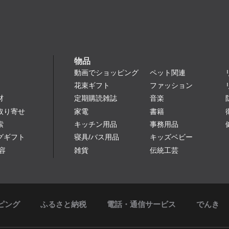
物品
動画でショッピング
ペット関連
花束ギフト
ファッション
定期購読雑誌
音楽
材
家電
書籍
取り寄せ
キッチン用品
事務用品
索
寝具/バス用品
キッズベビー
グギフト
雑貨
伝統工芸
容
ピング
ふるさと納税
電話・通信サービス
でんき