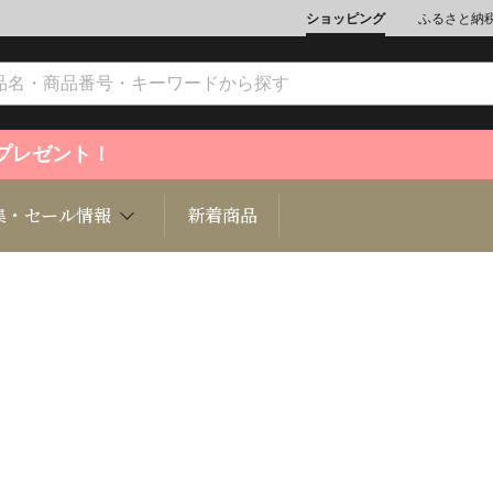
ショッピング
ふるさと納
ントプレゼント！
集・セール情報
新着商品
文化
魚介類
ジュエリー
肉類
インテリ
ション
総菜
定期購読雑誌
麺類/つ
書籍