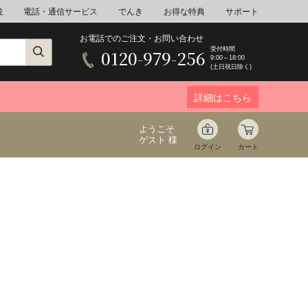
税
電話・通信サービス
でんき
お得な特典
サポート
お電話でのご注文・お問い合わせ
受付時間
0120-979-256
9:00～18:00
(土日祝日除く)
詳細はこちら
ようこそ
ゲスト 様
ログイン
カート
ア
野菜
花束ギフト
ゆ
ミネラルウォーター
音楽