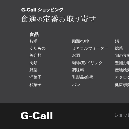
食品
お米
麺類/つゆ
鍋
くだもの
ミネラルウォーター
総菜
魚介類
お酒
旬の食
肉類
珈琲/茶/ドリンク
豊洲お
野菜
調味料
産地検
洋菓子
乳製品/蜂蜜
カタロ
和菓子
パン
健康/美
ショッ